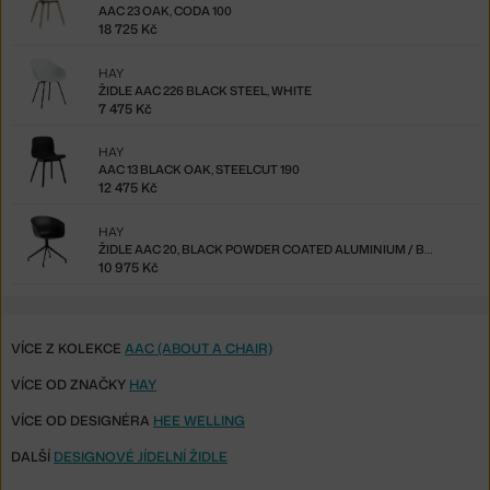
AAC 23 OAK, CODA 100
18 725 Kč
HAY
ŽIDLE AAC 226 BLACK STEEL, WHITE
7 475 Kč
HAY
AAC 13 BLACK OAK, STEELCUT 190
12 475 Kč
HAY
ŽIDLE AAC 20, BLACK POWDER COATED ALUMINIUM / BLACK
10 975 Kč
VÍCE Z KOLEKCE
AAC (ABOUT A CHAIR)
VÍCE OD ZNAČKY
HAY
VÍCE OD DESIGNÉRA
HEE WELLING
DALŠÍ
DESIGNOVÉ JÍDELNÍ ŽIDLE