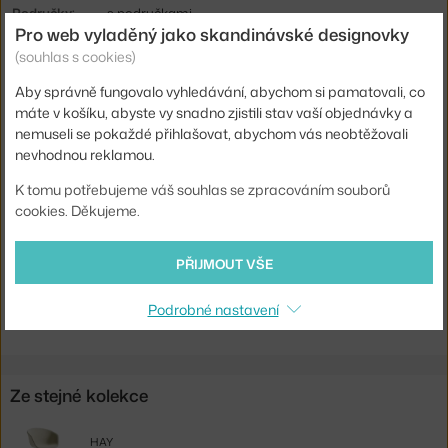
Područky:
s područkami
Pro web vyladěný jako skandinávské designovky
Barva:
oranžová
(souhlas s cookies)
Materiál:
chromovaná ocel, recyklovaný plast
Aby správně fungovalo vyhledávání, abychom si pamatovali, co
Stohovatelné:
ne
máte v košíku, abyste vy snadno zjistili stav vaší objednávky a
nemuseli se pokaždé přihlašovat, abychom vás neobtěžovali
Sedák:
plast
nevhodnou reklamou.
Podnož:
kov
K tomu potřebujeme váš souhlas se zpracováním souborů
Kód produktu
HAY-AA231-D126-AA51-01UF
cookies. Děkujeme.
Ste zo Slovenska? Prejdite na
Stolička AAC 26 Chromed Steel,
PŘIJMOUT VŠE
pale peach
Shopping from the EU? Switch to
AAC 26 Chair Chromed Steel,
Podrobné nastavení
pale peach
Ze stejné kolekce
HAY