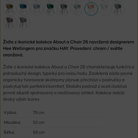
Židle z ikonické kolekce About a Chair 26 navržená designerem
Hee Wellingem pro značku HAY. Provedení: chrom / světle
oranžová.
Židle z ikonické kolekce About a Chair 26 charakterizuje funkční a
jednoduchý design, typický pro celou řadu. Zaoblená záda pevné
organicky tvarované skořepiny plynule přechází v područky a
poskytují tak perfektní komfort. Stabilní podnož z oceli dodává
jemné siluetě sjednocený a nadčasový vzhled. Kolekce nabízí
široký výběr barev.
Výška:
79 cm
Hloubka:
52 cm
Šířka:
59 cm