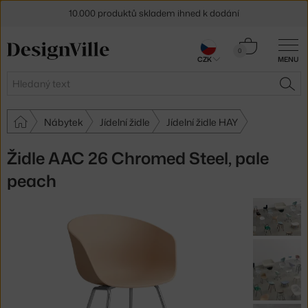
10.000 produktů skladem ihned k dodání
Sleva 5 % pro odběratele
newsletteru
Košík
0
CZK
MENU
0 Kč
30 dní na vrácení zboží
Hledat
HLE
Nábytek
Jídelní židle
Jídelní židle HAY
Židle AAC 26 Chromed Steel, pale
peach