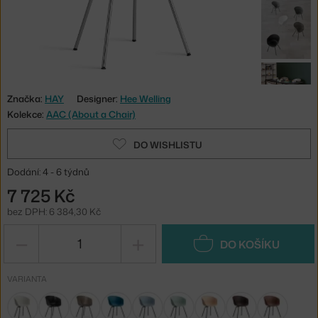
Značka:
HAY
Designer:
Hee Welling
Kolekce:
AAC (About a Chair)
DO WISHLISTU
Dodání: 4 - 6 týdnů
7 725 Kč
bez DPH: 6 384,30 Kč
−
+
DO KOŠÍKU
VARIANTA