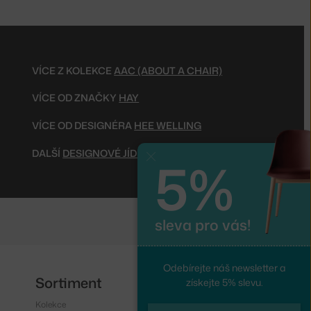
VÍCE Z KOLEKCE
AAC (ABOUT A CHAIR)
VÍCE OD ZNAČKY
HAY
VÍCE OD DESIGNÉRA
HEE WELLING
DALŠÍ
DESIGNOVÉ JÍDELNÍ ŽIDLE
5%
Zavřít
sleva pro vás!
Odebírejte náš newsletter a
Sortiment
Sledujte nás
získejte 5% slevu.
Kolekce
Instagram