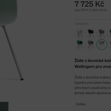
7 725 Kč
bez DPH: 6 384,30 Kč
VARIANTA
Židle z ikonické k
Wellingem pro znač
Židle z ikonické kolek
typický pro celou řad
přechází v područky a 
jemné siluetě sjednoce
Výška: