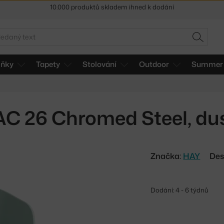
Sleva 5 % pro odběratele
newsletteru
30 dní na vrácení zboží
edat
HLEDAT
lňky
Tapety
Stolování
Outdoor
Summer 
AC 26 Chromed Steel, du
Značka:
HAY
Des
Dodání: 4 - 6 týdnů