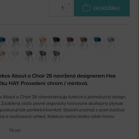
+
DO KOŠÍKU
−
olekce About a Chair 26 navržená designerem Hee
ku HAY. Provedení: chrom / mintová.
ce About a Chair 26 charakterizuje funkční a jednoduchý design,
u. Zaoblená záda pevné organicky tvarované skořepiny plynule
poskytují tak perfektní komfort. Stabilní podnož z oceli dodává
ný a nadčasový vzhled. Kolekce nabízí široký výběr barev.
79 cm