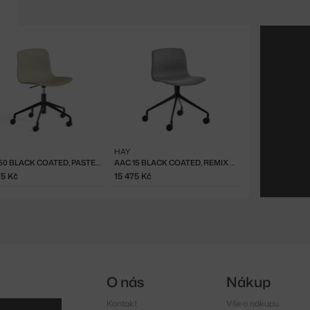
HAY
AAC 50 BLACK COATED, PASTEL GREEN
AAC 15 BLACK COATED, REMIX 143
75 Kč
15 475 Kč
O nás
Nákup
Kontakt
Vše o nákupu