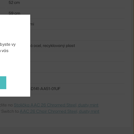
52 cm
59 cm
s područkami
mintová
byste vy
chromovaná ocel, recyklovaný plast
m vás
ne
plast
kov
HAY-AA231-D141-AA51-01UF
dite na
Stolička AAC 26 Chromed Steel, dusty mint
 Switch to
AAC 26 Chair Chromed Steel, dusty mint