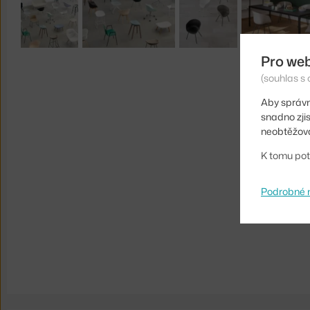
Pro we
(souhlas s 
Aby správn
snadno zji
neobtěžova
K tomu pot
Podrobné 