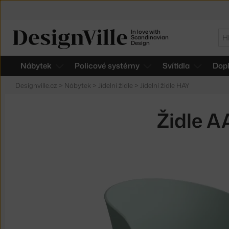
In love with
Hl
Scandinavian
Design
Nábytek
Policové systémy
Svítidla
Dop
Designville.cz
>
Nábytek
>
Jídelní židle
>
Jídelní židle HAY
Židle A