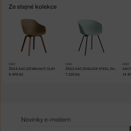
Ze stejné kolekce
HAY
HAY
HAY
ŽIDLE AAC 222 WALNUT, CLAY
ŽIDLE AAC 26 BLACK STEEL, DUSTY MINT
9 475 Kč
7 225 Kč
14 4
Novinky e-mailem