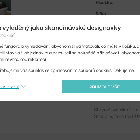
Hloubka:
Šířka:
Područky:
b vyladěný jako skandinávské designovky
cookies)
Barva:
ě fungovalo vyhledávání, abychom si pamatovali, co máte v košíku, a
Materiál:
stili stav vaší objednávky a nemuseli se pokaždé přihlašovat, abycho
Stohovatelné:
li nevhodnou reklamou.
Sedák:
řebujeme váš souhlas se zpracováním souborů cookies. Děkujeme.
Podnož:
nastavení
PŘIJMOUT VŠE
Kód produktu
Ste zo Slovenska? Prej
Shopping from the EU?