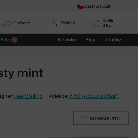
Čeština |
CZK
Košík
Oblíbené
Přihlásit
0 Kč
0
0
Sale
Novinky
Blog
Značky
sty mint
igner:
Hee Welling
Kolekce:
AAC (About a Chair)
DO WISHLISTU