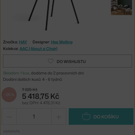
Značka:
HAY
Designer:
Hee Welling
Kolekce:
AAC (About a Chair)
DO WISHLISTU
Skladem 1 kus
, dodáme do 2 pracovních dní
Dodání dalších kusů: 4 - 6 týdnů
7 225 Kč
5 418,75 Kč
−25 %
bez DPH: 4 478,31 Kč
−
+
DO KOŠÍKU
VARIANTA