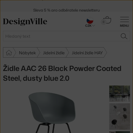
Sleva 5 % pro odběratele
newsletteru
30 dní na vrácení zboží
Košík
0
CZK
MENU
0 Kč
Hledat
HLE
Nábytek
Jídelní židle
Jídelní židle HAY
Židle AAC 26 Black Powder Coated
Steel, dusty blue 2.0