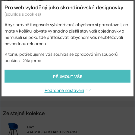
Šířka:
59 cm
Pro web vyladěný jako skandinávské designovky
Područky:
s područkami
(souhlas s cookies)
Barva:
modrá
Aby správně fungovalo vyhledávání, abychom si pamatovali, co
Materiál:
lakovaná ocel, polypropylen
máte v košíku, abyste vy snadno zjistili stav vaší objednávky a
nemuseli se pokaždé přihlašovat, abychom vás neobtěžovali
Stohovatelné:
ne
nevhodnou reklamou.
Sedák:
plast
K tomu potřebujeme váš souhlas se zpracováním souborů
Podnož:
kov
cookies. Děkujeme.
Kód produktu
HAY-AA229-D162-AA51-01UF
PŘIJMOUT VŠE
Ste zo Slovenska? Prejdite na
AAC 26 Black Steel, dusty blue
Shopping from the EU? Switch to
AAC 26 Black, dusty blue
Podrobné nastavení
Ze stejné kolekce
HAY
AAC 23 BLACK OAK, DIVINA 756