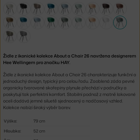
Židle z ikonické kolekce About a Chair 26 navržena designerem
Hee Wellingem pro značku HAY.
Židle z ikonické kolekce About a Chair 26 charakterizuje funkční a
jednoduchý design, typický pro celou řadu. Zaoblená záda pevné
organicky tvarované skořepiny plynule přechází v područky a
poskytují tak perfektní komfort. Stabilní podnož z matně lakované
oceli dodává jemné siluetě sjednocený a nadčasový vzhled.
Kolekce nabízí široký výběr barev.
Výška:
79 cm
Hloubka:
52 cm