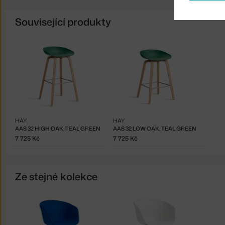
Související produkty
HAY
HAY
AAS 32 HIGH OAK, TEAL GREEN
AAS 32 LOW OAK, TEAL GREEN
7 725 Kč
7 725 Kč
Ze stejné kolekce