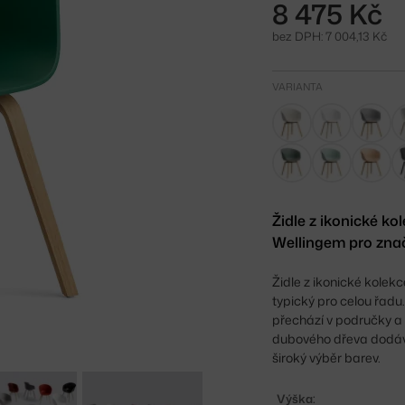
8 475 Kč
bez DPH: 7 004,13 Kč
VARIANTA
Židle z ikonické k
Wellingem pro znač
Židle z ikonické kolek
typický pro celou řad
přechází v područky a 
dubového dřeva dodává
široký výběr barev.
Výška: