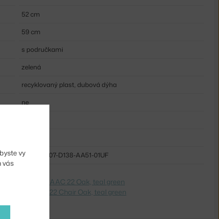
52 cm
59 cm
s područkami
zelená
recyklovaný plast, dubová dýha
ne
plast
dřevo
byste vy
HAY-AA207-D138-AA51-01UF
m vás
dite na
Stolička AAC 22 Oak, teal green
 Switch to
AAC 22 Chair Oak, teal green