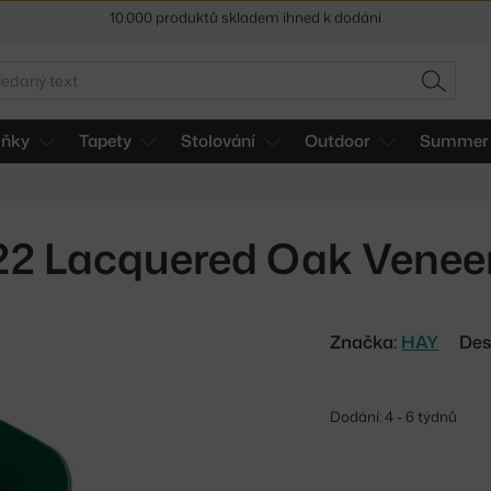
Sleva 5 % pro odběratele
newsletteru
30 dní na vrácení zboží
edat
HLEDAT
lňky
Tapety
Stolování
Outdoor
Summer 
22 Lacquered Oak Veneer,
Značka:
HAY
Des
Dodání: 4 - 6 týdnů