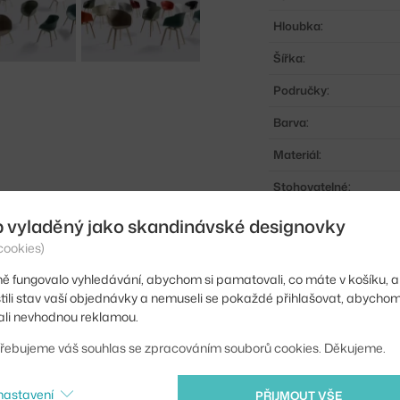
Hloubka:
Šířka:
Područky:
Barva:
Materiál:
Stohovatelné:
Sedák:
b vyladěný jako skandinávské designovky
cookies)
Podnož:
ě fungovalo vyhledávání, abychom si pamatovali, co máte v košíku, a
Kód produktu
stili stav vaší objednávky a nemuseli se pokaždé přihlašovat, abycho
li nevhodnou reklamou.
Ste zo Slovenska? Prej
řebujeme váš souhlas se zpracováním souborů cookies. Děkujeme.
Shopping from the EU?
nastavení
PŘIJMOUT VŠE