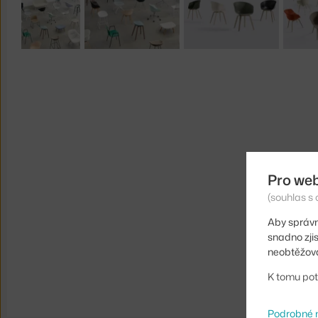
Pro we
(souhlas s 
Aby správn
snadno zji
neobtěžova
K tomu pot
Podrobné 