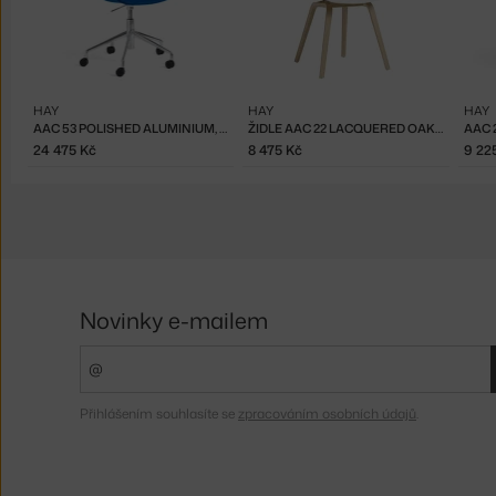
HAY
HAY
HAY
AAC 53 POLISHED ALUMINIUM, DIVINA 756
ŽIDLE AAC 22 LACQUERED OAK VENEER, WHITE 2.0
24 475 Kč
8 475 Kč
9 22
Novinky e-mailem
Přihlášením souhlasíte se
zpracováním osobních údajů
.