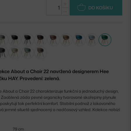
+
DO KOŠÍKU
−
olekce About a Chair 22 navržená designerem Hee
ku HAY. Provedení: zelená.
ce About a Chair 22 charakterizuje funkční a jednoduchý design,
u. Zaoblená záda pevné organicky tvarované skořepiny plynule
poskytují tak perfektní komfort. Stabilní podnož z lakovaného
 jemné siluetě sjednocený a nadčasový vzhled. Kolekce nabízí
79 cm