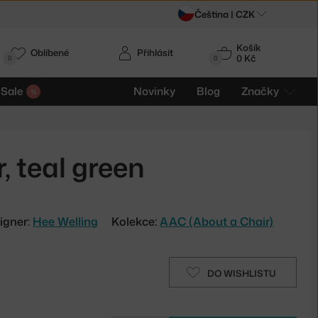
Čeština |
CZK
Košík
Oblíbené
Přihlásit
0 Kč
0
0
Sale
Novinky
Blog
Značky
 teal green
igner:
Hee Welling
Kolekce:
AAC (About a Chair)
DO WISHLISTU