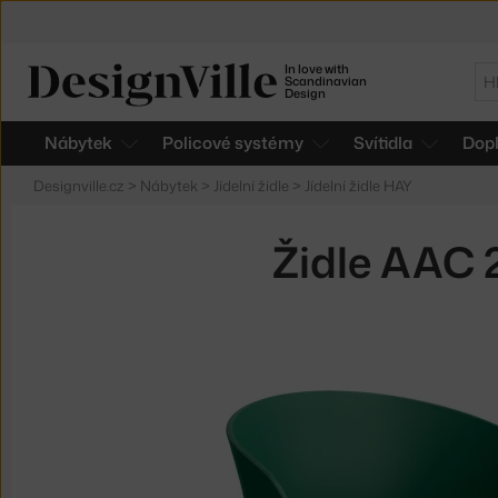
In love with
Hl
Scandinavian
Design
Nábytek
Policové systémy
Svítidla
Dop
Designville.cz
>
Nábytek
>
Jídelní židle
>
Jídelní židle HAY
Židle AAC 