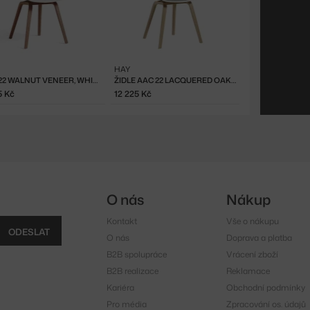
HAY
AAC 22 WALNUT VENEER, WHITE
ŽIDLE AAC 22 LACQUERED OAK VENEER, WHITE 2.0 / REMIX 123
5 Kč
12 225 Kč
O nás
Nákup
Kontakt
Vše o nákupu
ODESLAT
O nás
Doprava a platba
B2B spolupráce
Vrácení zboží
B2B realizace
Reklamace
Kariéra
Obchodní podmínky
Pro média
Zpracování os. údajů