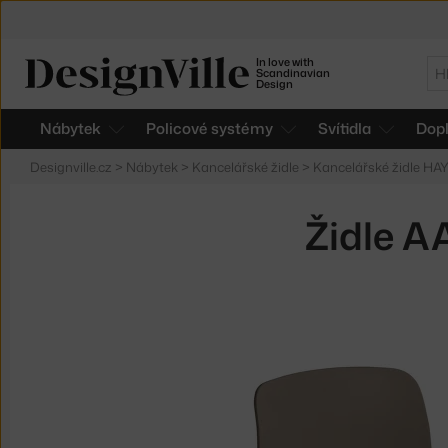
In love with
Hl
Scandinavian
Design
Nábytek
Policové systémy
Svítidla
Dop
Designville.cz
>
Nábytek
>
Kancelářské židle
>
Kancelářské židle HA
Židle A