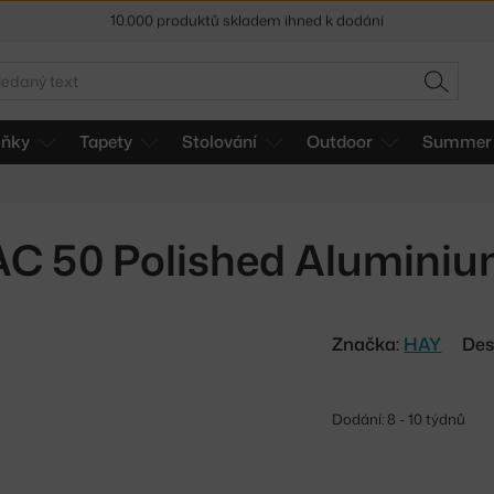
Sleva 5 % pro odběratele
newsletteru
30 dní na vrácení zboží
edat
HLEDAT
lňky
Tapety
Stolování
Outdoor
Summer 
Y
AC 50 Polished Aluminiu
Značka:
HAY
Des
Dodání: 8 - 10 týdnů