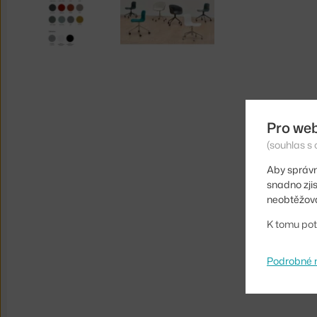
Pro we
(souhlas s 
Aby správn
snadno zji
neobtěžova
K tomu pot
Podrobné 