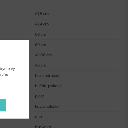
87,5 cm
42,4 cm
69 cm
69 cm
42-56 cm
):
40 cm
byste vy
m vás
bez područek
hnědá, písková
plast
kov, s kolečky
ano
hliníková