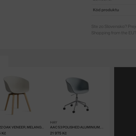
Kód produktu
Ste zo Slovenska? Prej
Shopping from the EU?
HAY
AAC 22 OAK VENEER, MELANGE CREAM
AAC 53 POLISHED ALUMINIUM, REMIX 823
5 Kč
21 975 Kč