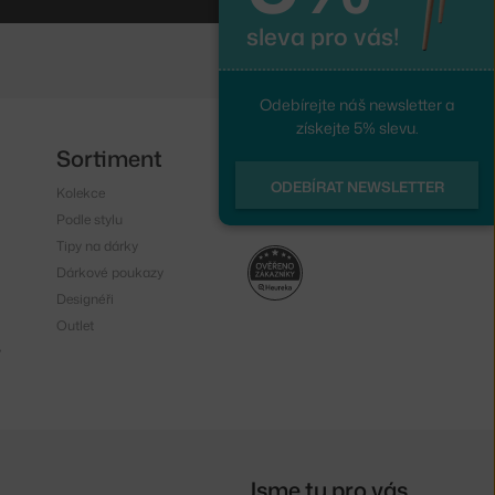
sleva pro vás!
Odebírejte náš newsletter a
získejte 5% slevu.
Sortiment
Sledujte nás
ODEBÍRAT NEWSLETTER
Kolekce
Instagram
Podle stylu
Facebook
Tipy na dárky
Dárkové poukazy
Designéři
Outlet
y
Jsme tu pro vás