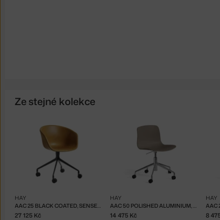
Ze stejné kolekce
HAY
HAY
HAY
AAC 25 BLACK COATED, SENSE COGNAC
AAC 50 POLISHED ALUMINIUM, KHAKI
27 125 Kč
14 475 Kč
8 47