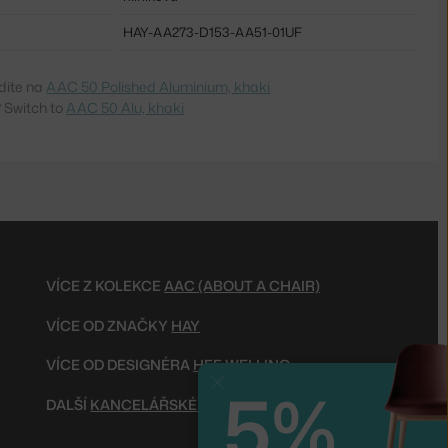
HAY-AA273-D153-AA51-01UF
dite na
AAC 50 Polished Aluminium, khaki
 Switch to
AAC 50 Alu, khaki
VÍCE Z KOLEKCE
AAC (ABOUT A CHAIR)
VÍCE OD ZNAČKY
HAY
VÍCE OD DESIGNÉRA
HEE WELLING
5%
Zavřít
DALŠÍ
KANCELÁŘSKÉ ŽIDLE