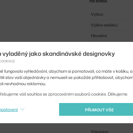
na dotaz.
Výška:
Výška sedáku:
Hloubka:
Šířka:
b vyladěný jako skandinávské designovky
Výška sedáku (od-do):
cookies)
Hloubka sedáku (od-do
ě fungovalo vyhledávání, abychom si pamatovali, co máte v košíku, a
stili stav vaší objednávky a nemuseli se pokaždé přihlašovat, abycho
Područky:
li nevhodnou reklamou.
Barva:
řebujeme váš souhlas se zpracováním souborů cookies. Děkujeme.
Sedák:
nastavení
PŘIJMOUT VŠE
Podnož:
Přizpůsobení výšky:
Základna: