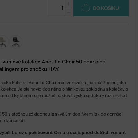
+
DO KOŠÍKU
−
z ikonické kolekce About a Chair 50 navržena
llingem pro značku HAY.
onické kolekce About a Chair má tvarově stejnou skořepinu jako
o kolekce. Je ale navíc doplněna o hliníkovou základnu s kolečky a
em, díky kterému je možné nastavit výšku sedáku v rozmezí od
 50 s otočnou základnou je skvělým doplňkem jak do domácí
ích kanceláří.
 výběr barev a polstrování. Cena a dostupnost dalších variant