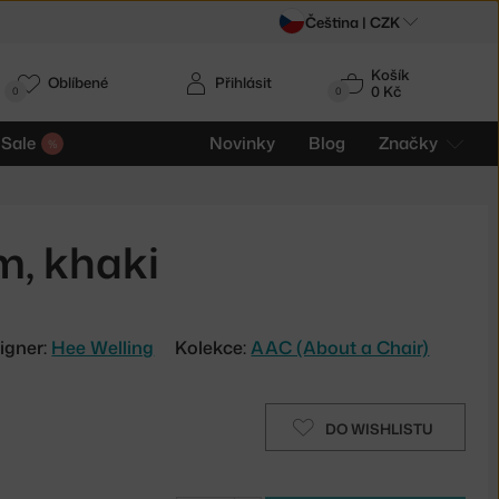
Čeština |
CZK
Košík
Oblíbené
Přihlásit
0 Kč
0
0
Sale
Novinky
Blog
Značky
m, khaki
igner:
Hee Welling
Kolekce:
AAC (About a Chair)
DO WISHLISTU