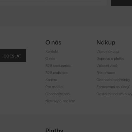
O nás
Nákup
Kontakt
Vše o nákupu
ODESLAT
O nás
Doprava a platba
B2B spolupráce
Vrácení zboží
B2B realizace
Reklamace
Kariéra
Obchodní podmínky
Pro média
Zpracování os. údajů
Ohodnoťte nás
Odstoupit od smlouv
Novinky e-mailem
Platby