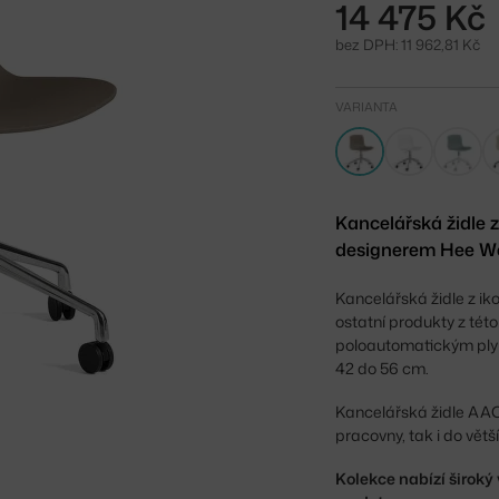
14 475 Kč
bez DPH: 11 962,81 Kč
VARIANTA
Kancelářská židle 
designerem Hee We
Kancelářská židle z ik
ostatní produkty z tét
poloautomatickým plyn
42 do 56 cm.
Kancelářská židle AAC
pracovny, tak i do větš
Kolekce nabízí široký