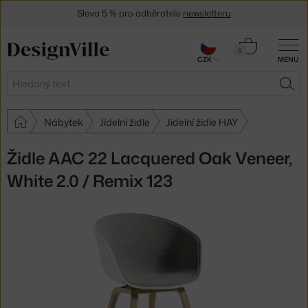
Sleva 5 % pro odběratele
newsletteru
30 dní na vrácení zboží
Košík
0
CZK
MENU
0 Kč
Hledat
HLE
Nábytek
Jídelní židle
Jídelní židle HAY
Židle AAC 22 Lacquered Oak Veneer,
White 2.0 / Remix 123