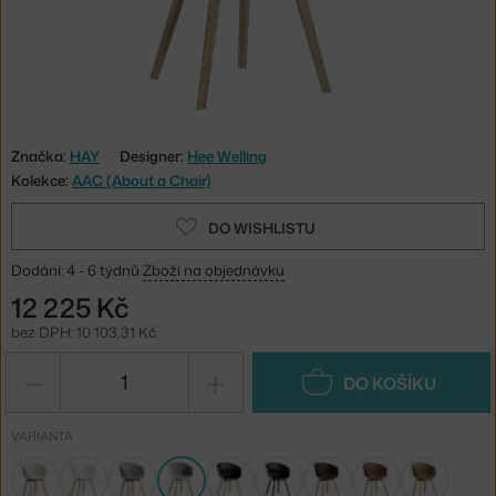
Značka:
HAY
Designer:
Hee Welling
Kolekce:
AAC (About a Chair)
DO WISHLISTU
Dodání: 4 - 6 týdnů
Zboží na objednávku
12 225 Kč
bez DPH: 10 103,31 Kč
−
+
DO KOŠÍKU
VARIANTA