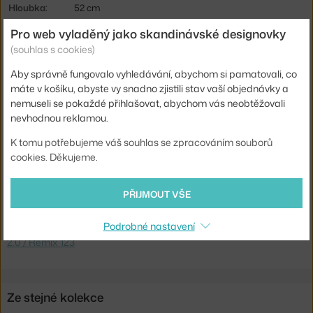
Hloubka:
52 cm
Šířka:
59 cm
Pro web vyladěný jako skandinávské designovky
(souhlas s cookies)
Područky:
s područkami
Aby správně fungovalo vyhledávání, abychom si pamatovali, co
Barva:
bílá, světle šedá
máte v košíku, abyste vy snadno zjistili stav vaší objednávky a
Materiál:
polypropylen, textilní potah, dubová dýha
nemuseli se pokaždé přihlašovat, abychom vás neobtěžovali
nevhodnou reklamou.
Sedák:
čalouněný, plast
K tomu potřebujeme váš souhlas se zpracováním souborů
Podnož:
dřevo
cookies. Děkujeme.
Kód produktu
HAY-AA207-D160-AA01-01CK
PŘIJMOUT VŠE
Ste zo Slovenska? Prejdite na
Stolička AAC 22 Lacquered Oak
Veneer, White 2.0 / Remix 123
Podrobné nastavení
Shopping from the EU? Switch to
AAC 22 Chair Oak Veneer, White
2.0 / Remix 123
Ze stejné kolekce