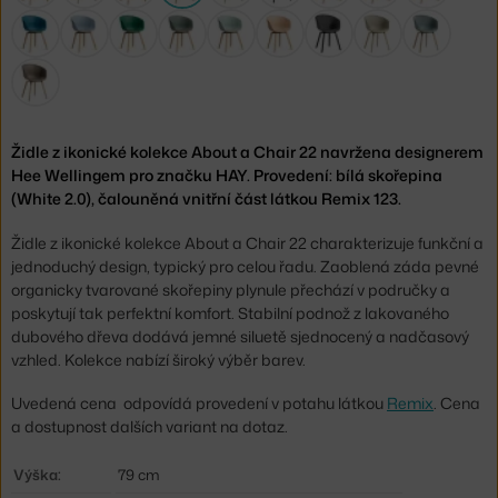
Židle z ikonické kolekce About a Chair 22 navržena designerem
Hee Wellingem pro značku HAY. Provedení: bílá skořepina
(White 2.0), čalouněná vnitřní část látkou Remix 123.
Židle z ikonické kolekce About a Chair 22 charakterizuje funkční a
jednoduchý design, typický pro celou řadu. Zaoblená záda pevné
organicky tvarované skořepiny plynule přechází v područky a
poskytují tak perfektní komfort. Stabilní podnož z lakovaného
dubového dřeva dodává jemné siluetě sjednocený a nadčasový
vzhled. Kolekce nabízí široký výběr barev.
Uvedená cena odpovídá provedení v potahu látkou
Remix
. Cena
a dostupnost dalších variant na dotaz.
Výška:
79 cm