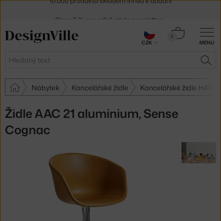
Sleva 5 % pro odběratele
newsletteru
30 dní na vrácení zboží
Košík
0
CZK
MENU
0 Kč
Hledat
HLE
Nábytek
Kancelářské židle
Kancelářské židle HAY
Židle AAC 21 aluminium, Sense
Cognac