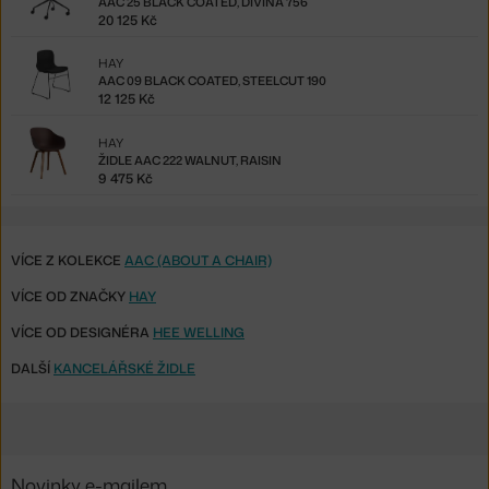
AAC 25 BLACK COATED, DIVINA 756
20 125 Kč
HAY
AAC 09 BLACK COATED, STEELCUT 190
12 125 Kč
HAY
ŽIDLE AAC 222 WALNUT, RAISIN
9 475 Kč
VÍCE Z KOLEKCE
AAC (ABOUT A CHAIR)
VÍCE OD ZNAČKY
HAY
VÍCE OD DESIGNÉRA
HEE WELLING
DALŠÍ
KANCELÁŘSKÉ ŽIDLE
Novinky e-mailem