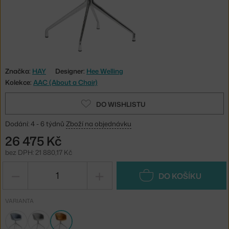
Značka:
HAY
Designer:
Hee Welling
Kolekce:
AAC (About a Chair)
DO WISHLISTU
Dodání: 4 - 6 týdnů
Zboží na objednávku
26 475 Kč
bez DPH: 21 880,17 Kč
−
+
DO KOŠÍKU
VARIANTA