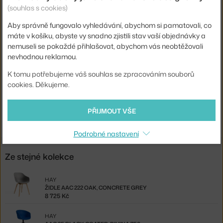
Područky:
s područkami
(souhlas s cookies)
Barva:
koňak
Aby správně fungovalo vyhledávání, abychom si pamatovali, co
Materiál:
hliník, textil
máte v košíku, abyste vy snadno zjistili stav vaší objednávky a
nemuseli se pokaždé přihlašovat, abychom vás neobtěžovali
Sedák:
čalouněný
nevhodnou reklamou.
Podnož:
kov, otočná
K tomu potřebujeme váš souhlas se zpracováním souborů
Kód produktu
HAY-AA201-A001-AA36-02AS
cookies. Děkujeme.
Ste zo Slovenska? Prejdite na
AAC 21 aluminium, Sense Cognac
PŘIJMOUT VŠE
Shopping from the EU? Switch to
AAC 21 Alu, Sense Cognac
Podrobné nastavení
Ze stejné kolekce
HAY
ŽIDLE AAC 222 OAK, CONCRETE GREY
8 725 Kč
HAY