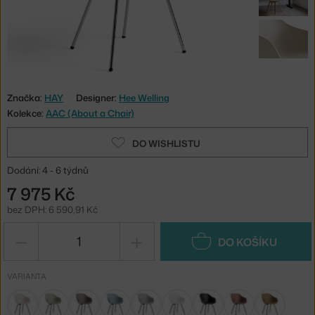
Značka:
HAY
Designer:
Hee Welling
Kolekce:
AAC (About a Chair)
DO WISHLISTU
Dodání: 4 - 6 týdnů
7 975 Kč
bez DPH: 6 590,91 Kč
−
+
DO KOŠÍKU
VARIANTA