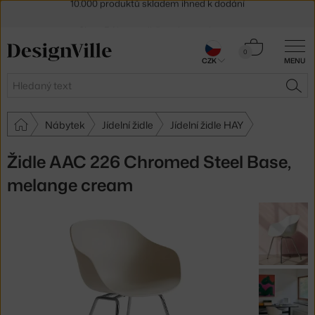
Sleva 5 % pro odběratele
newsletteru
30 dní na vrácení zboží
Košík
0
CZK
MENU
0 Kč
Hledat
HLE
Nábytek
Jídelní židle
Jídelní židle HAY
Židle AAC 226 Chromed Steel Base,
melange cream