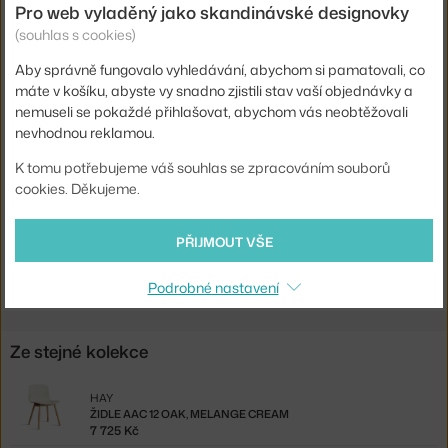
Barva:
krémová
Pro web vyladěný jako skandinávské designovky
Materiál:
chromovaná ocel, polypropylen
(souhlas s cookies)
Stohovatelné:
ne
Aby správně fungovalo vyhledávání, abychom si pamatovali, co
máte v košíku, abyste vy snadno zjistili stav vaší objednávky a
Sedák:
plast
nemuseli se pokaždé přihlašovat, abychom vás neobtěžovali
Podnož:
kov
nevhodnou reklamou.
Kód produktu
HAY-AC124-D156-AA51-01UF
K tomu potřebujeme váš souhlas se zpracováním souborů
cookies. Děkujeme.
Ste zo Slovenska? Prejdite na
Stolička AAC 226 Chromed Steel
Base, melange cream
PŘIJMOUT VŠE
Shopping from the EU? Switch to
AAC 226 Chair Chromed Steel
Base, melange cream
Podrobné nastavení
Ze stejné kolekce
HAY
ŽIDLE AAC 12 OAK, MELANGE CREAM
7 725 Kč