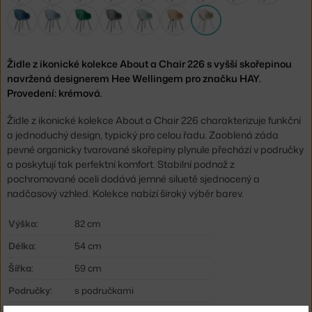
Židle z ikonické kolekce About a Chair 226 s vyšší skořepinou
navržená designerem Hee Wellingem pro značku HAY.
Provedení: krémová.
Židle z ikonické kolekce About a Chair 226 charakterizuje funkční
a jednoduchý design, typický pro celou řadu. Zaoblená záda
pevné organicky tvarované skořepiny plynule přechází v područky
a poskytují tak perfektní komfort. Stabilní podnož z
pochromované oceli dodává jemné siluetě sjednocený a
nadčasový vzhled. Kolekce nabízí široký výběr barev.
Výška:
82 cm
Délka:
54 cm
Šířka:
59 cm
Područky:
s područkami