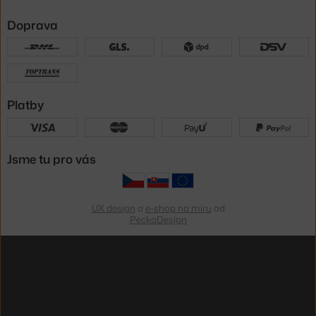
Doprava
Platby
Jsme tu pro vás
UX design
a
e-shop na míru
od
PeckaDesign