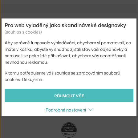
Novinky e-mailem
Pro web vyladěný jako skandinávské designovky
(souhlas s cookies)
ODESLAT
Aby správně fungovalo vyhledávání, abychom si pamatovali, co
Přihlášením souhlasíte se
zpracováním osobních údajů
.
máte v košíku, abyste vy snadno zjistili stav vaší objednávky a
nemuseli se pokaždé přihlašovat, abychom vás neobtěžovali
nevhodnou reklamou.
O nás
K tomu potřebujeme váš souhlas se zpracováním souborů
Nákup
cookies. Děkujeme.
Sortiment
PŘIJMOUT VŠE
Sledujte nás
Podrobné nastavení