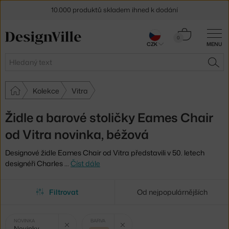
10.000 produktů skladem ihned k dodání
Sleva 5 % pro odběratele
newsletteru
Košík
0
CZK
MENU
0 Kč
30 dní na vrácení zboží
Hledat
HLE
Kolekce
Vitra
Židle a barové stoličky Eames Chair
od Vitra novinka, béžová
Designové židle Eames Chair od Vitra představili v 50. letech
designéři Charles
…
Číst dále
Filtrovat
Od nejpopulárnějších
Vybrané
Zrušit filtr
Zrušit filtr
NOVINKA
BARVA
Novinky