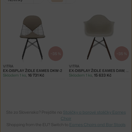
filtry:
béžová
−35 %
−35 %
VITRA
VITRA
EX-DISPLAY ŽIDLE EAMES DKW-2
EX-DISPLAY ŽIDLE EAMES DAW, WARMGREY/IVORY
Skladem 1 ks
,
16 731 Kč
Skladem 1 ks
,
15 633 Kč
Ste zo Slovenska? Prejdite na
Stoličky a barové stoličky Eames
Chair
Shopping from the EU? Switch to
Eames Chairs and Bar Stools