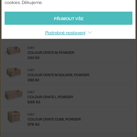
cookies. Děkujeme.
HAY
COLOUR CRATE MINI OBLONG, POWDER
140 Kč
PŘIJMOUT VŠE
HAY
COLOUR CRATE S, POWDER
Podrobné nastavení
120 Kč
HAY
COLOUR CRATE M, POWDER
240 Kč
HAY
COLOUR CRATE M SQUARE, POWDER
280 Kč
HAY
COLOUR CRATE L, POWDER
696 Kč
HAY
COLOUR CRATE CUBE, POWDER
576 Kč