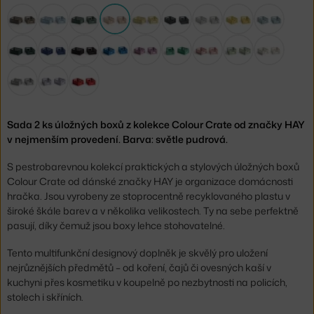
Sada 2 ks úložných boxů z kolekce Colour Crate od značky HAY
v nejmenším provedení. Barva: světle pudrová.
S pestrobarevnou kolekcí praktických a stylových úložných boxů
Colour Crate od dánské značky HAY je organizace domácnosti
hračka. Jsou vyrobeny ze stoprocentně recyklovaného plastu v
široké škále barev a v několika velikostech. Ty na sebe perfektně
pasují, díky čemuž jsou boxy lehce stohovatelné.
Tento multifunkční designový doplněk je skvělý pro uložení
nejrůznějších předmětů – od koření, čajů či ovesných kaší v
kuchyni přes kosmetiku v koupelně po nezbytnosti na policích,
stolech i skříních.