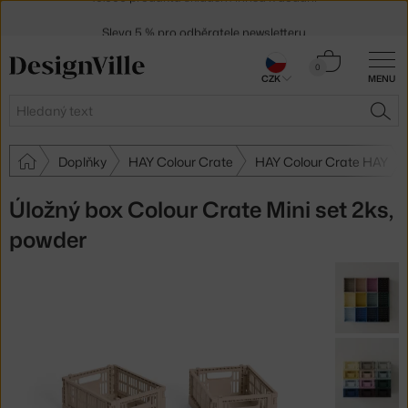
Sleva 5 % pro odběratele
newsletteru
30 dní na vrácení zboží
Košík
0
CZK
MENU
0 Kč
Hledat
HLE
Doplňky
HAY Colour Crate
HAY Colour Crate HAY
Úložný box Colour Crate Mini set 2ks,
powder