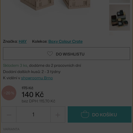
Značka:
HAY
Kolekce:
Boxy Colour Crate
DO WISHLISTU
Skladem 3 ks
, dodáme do 2 pracovních dní
Dodání dalších kusů: 2 - 3 týdny
K vidění v
showroomu Brno
175 Kč
140 Kč
−20 %
bez DPH: 115,70 Kč
−
+
DO KOŠÍKU
VARIANTA