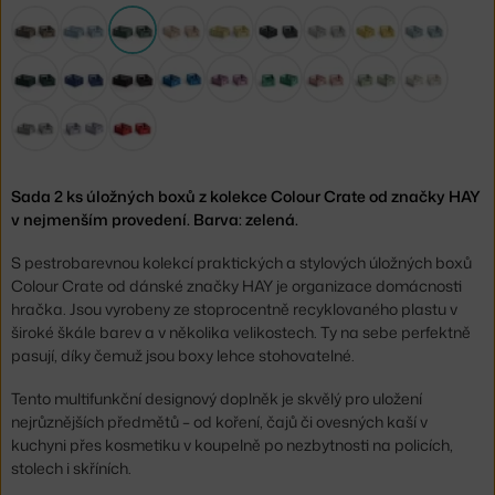
Sada 2 ks úložných boxů z kolekce Colour Crate od značky HAY
v nejmenším provedení. Barva: zelená.
S pestrobarevnou kolekcí praktických a stylových úložných boxů
Colour Crate od dánské značky HAY je organizace domácnosti
hračka. Jsou vyrobeny ze stoprocentně recyklovaného plastu v
široké škále barev a v několika velikostech. Ty na sebe perfektně
pasují, díky čemuž jsou boxy lehce stohovatelné.
Tento multifunkční designový doplněk je skvělý pro uložení
nejrůznějších předmětů – od koření, čajů či ovesných kaší v
kuchyni přes kosmetiku v koupelně po nezbytnosti na policích,
stolech i skříních.