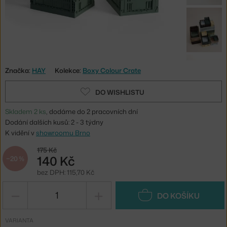
Značka:
HAY
Kolekce:
Boxy Colour Crate
DO WISHLISTU
Skladem 2 ks
, dodáme do 2 pracovních dní
Dodání dalších kusů: 2 - 3 týdny
K vidění v
showroomu Brno
175 Kč
140 Kč
−20 %
bez DPH: 115,70 Kč
−
+
DO KOŠÍKU
VARIANTA