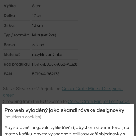
Výška:
8 cm
Délka:
17 cm
Šířka:
13 cm
Typ / rozměr:
Mini (set 2ks)
Barva:
zelená
Materiál:
recyklovaný plast
Kód produktu
HAY-AE358-A668-AG28
EAN
5710441362173
Ste zo Slovenska? Prejdite na
Colour Crate Mini set 2ks, sage
green
Shopping from the EU? Switch to
Colour Crate Mini, set of 2, sage
green
Pro web vyladěný jako skandinávské designovky
(souhlas s cookies)
Aby správně fungovalo vyhledávání, abychom si pamatovali, co
Související produkty
máte v košíku, abyste vy snadno zjistili stav vaší objednávky a