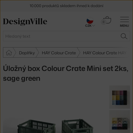
10.000 produktů skladem ihned k dodání
Sleva 5 % pro odběratele
newsletteru
Košík
0
30 dní na vrácení zboží
CZK
MENU
0 Kč
Hledat
HLE
Doplňky
HAY Colour Crate
HAY Colour Crate HAY
Úložný box Colour Crate Mini set 2ks,
sage green