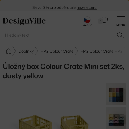
Sleva 5 % pro odběratele
newsletteru
30 dní na vrácení zboží
Košík
0
CZK
MENU
0 Kč
Hledat
HLE
Doplňky
HAY Colour Crate
HAY Colour Crate HAY
Úložný box Colour Crate Mini set 2ks,
dusty yellow