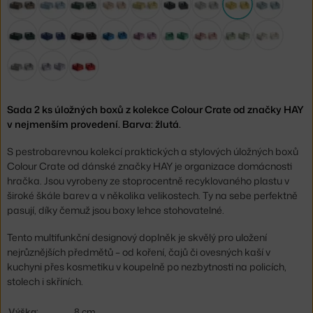
Sada 2 ks úložných boxů z kolekce Colour Crate od značky HAY
v nejmenším provedení. Barva: žlutá.
S pestrobarevnou kolekcí praktických a stylových úložných boxů
Colour Crate od dánské značky HAY je organizace domácnosti
hračka. Jsou vyrobeny ze stoprocentně recyklovaného plastu v
široké škále barev a v několika velikostech. Ty na sebe perfektně
pasují, díky čemuž jsou boxy lehce stohovatelné.
Tento multifunkční designový doplněk je skvělý pro uložení
nejrůznějších předmětů – od koření, čajů či ovesných kaší v
kuchyni přes kosmetiku v koupelně po nezbytnosti na policích,
stolech i skříních.
Výška:
8 cm