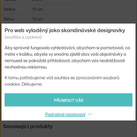
Délka:
17 cm
Šířka:
13 cm
Typ / rozměr:
Mini (set 2ks)
Pro web vyladěný jako skandinávské designovky
(souhlas s cookies)
Barva:
žlutá
Aby správně fungovalo vyhledávání, abychom si pamatovali, co
Materiál:
recyklovaný plast
máte v košíku, abyste vy snadno zjistili stav vaší objednávky a
Kód produktu
HAY-AE358-A668-AG19
nemuseli se pokaždé přihlašovat, abychom vás neobtěžovali
nevhodnou reklamou.
EAN
5710441420057
K tomu potřebujeme váš souhlas se zpracováním souborů
Ste zo Slovenska? Prejdite na
Colour Crate Mini set 2ks, dusty
cookies. Děkujeme.
yellow
Shopping from the EU? Switch to
Colour Crate Mini, set of 2, dusty
PŘIJMOUT VŠE
yellow
Podrobné nastavení
Související produkty