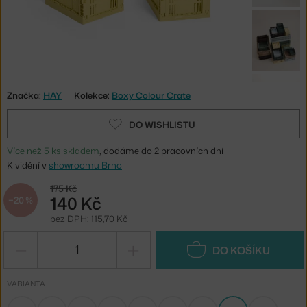
Značka:
HAY
Kolekce:
Boxy Colour Crate
DO WISHLISTU
Více než 5 ks skladem
, dodáme do 2 pracovních dní
K vidění v
showroomu Brno
175 Kč
140 Kč
−20 %
bez DPH: 115,70 Kč
−
+
DO KOŠÍKU
VARIANTA