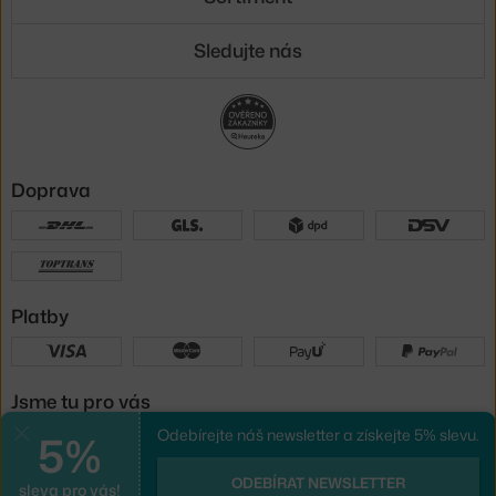
Sledujte nás
Doprava
Platby
Jsme tu pro vás
5%
Odebírejte náš newsletter a získejte 5% slevu.
Zavřít
UX design
a
e-shop na míru
od
ODEBÍRAT NEWSLETTER
sleva pro vás!
PeckaDesign