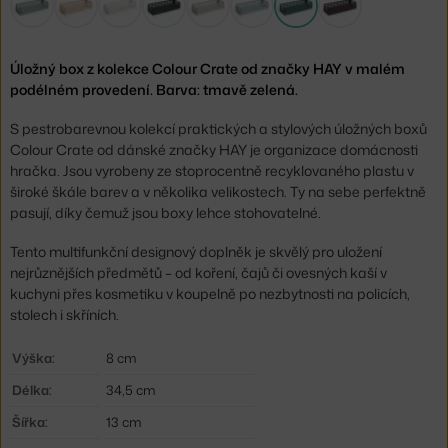
Úložný box z kolekce Colour Crate od značky HAY v malém
podélném provedení. Barva: tmavě zelená.
S pestrobarevnou kolekcí praktických a stylových úložných boxů
Colour Crate od dánské značky HAY je organizace domácnosti
hračka. Jsou vyrobeny ze stoprocentně recyklovaného plastu v
široké škále barev a v několika velikostech. Ty na sebe perfektně
pasují, díky čemuž jsou boxy lehce stohovatelné.
Tento multifunkční designový doplněk je skvělý pro uložení
nejrůznějších předmětů – od koření, čajů či ovesných kaší v
kuchyni přes kosmetiku v koupelně po nezbytnosti na policích,
stolech i skříních.
Výška:
8 cm
Délka:
34,5 cm
Šířka:
13 cm