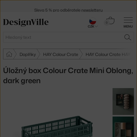
Sleva 5 % pro odběratele
newsletteru
30 dní na vrácení zboží
Košík
0
CZK
MENU
0 Kč
Hledat
HLE
Doplňky
HAY Colour Crate
HAY Colour Crate HAY
Úložný box Colour Crate Mini Oblong,
dark green