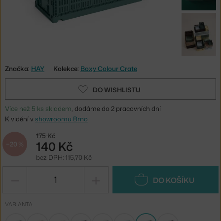
Značka:
HAY
Kolekce:
Boxy Colour Crate
DO WISHLISTU
Více než 5 ks skladem
, dodáme do 2 pracovních dní
K vidění v
showroomu Brno
175 Kč
140 Kč
−20 %
bez DPH: 115,70 Kč
−
+
DO KOŠÍKU
VARIANTA