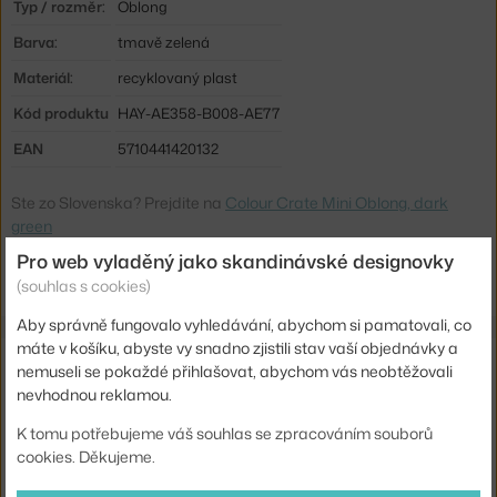
Typ / rozměr:
Oblong
Barva:
tmavě zelená
Materiál:
recyklovaný plast
Kód produktu
HAY-AE358-B008-AE77
EAN
5710441420132
Ste zo Slovenska? Prejdite na
Colour Crate Mini Oblong, dark
green
Shopping from the EU? Switch to
Colour Crate Mini Oblong, dark
Pro web vyladěný jako skandinávské designovky
green
(souhlas s cookies)
Aby správně fungovalo vyhledávání, abychom si pamatovali, co
máte v košíku, abyste vy snadno zjistili stav vaší objednávky a
Související produkty
nemuseli se pokaždé přihlašovat, abychom vás neobtěžovali
nevhodnou reklamou.
HAY
COLOUR CRATE MINI SET 2KS, DARK GREEN
K tomu potřebujeme váš souhlas se zpracováním souborů
140 Kč
cookies. Děkujeme.
HAY