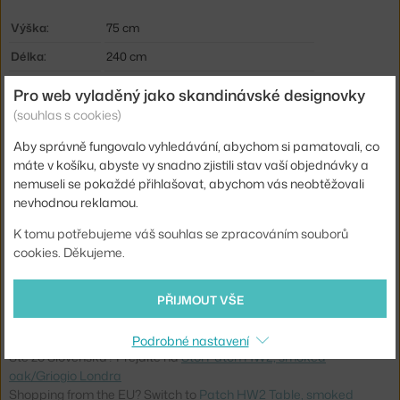
Výška:
75 cm
Délka:
240 cm
Hmotnost:
89,5 kg
Pro web vyladěný jako skandinávské designovky
Barva:
tmavé dřevo
(souhlas s cookies)
Materiál:
dubové dřevo, mosaz, laminát
Aby správně fungovalo vyhledávání, abychom si pamatovali, co
máte v košíku, abyste vy snadno zjistili stav vaší objednávky a
Podnož:
dřevo
nemuseli se pokaždé přihlašovat, abychom vás neobtěžovali
Tvar stolu:
obdélník
nevhodnou reklamou.
Deska stolu:
laminát / linoleum
K tomu potřebujeme váš souhlas se zpracováním souborů
cookies. Děkujeme.
Info k produktu:
Stůl má po prodloužení délku 340 cm.
Kód produktu
AND-132981A190A075
PŘIJMOUT VŠE
EAN
5705385018323
Podrobné nastavení
Ste zo Slovenska? Prejdite na
Stôl Patch HW2, smoked
oak/Griogio Londra
Shopping from the EU? Switch to
Patch HW2 Table, smoked