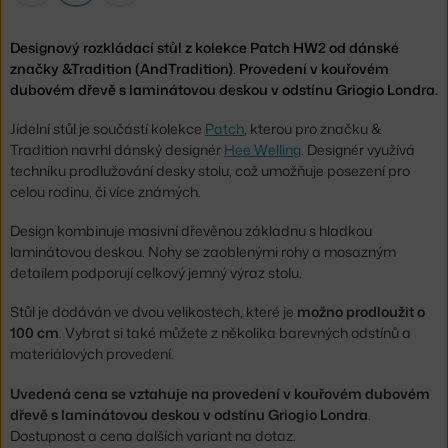
Designový rozkládací stůl z kolekce Patch HW2 od dánské
značky &Tradition (AndTradition). Provedení v kouřovém
dubovém dřevě s laminátovou deskou v odstínu Griogio Londra.
Jídelní stůl je součástí kolekce
Patch
, kterou pro značku &
Tradition navrhl dánský designér
Hee Welling
. Designér využívá
techniku prodlužování desky stolu, což umožňuje posezení pro
celou rodinu, či více známých.
Design kombinuje masivní dřevěnou základnu s hladkou
laminátovou deskou. Nohy se zaoblenými rohy a mosazným
detailem podporují celkový jemný výraz stolu.
Stůl je dodáván ve dvou velikostech, které je
možno prodloužit o
100 cm
. Vybrat si také můžete z několika barevných odstínů a
materiálových provedení.
Uvedená cena se vztahuje na provedení v kouřovém dubovém
dřevě s laminátovou deskou v odstínu Griogio Londra
.
Dostupnost a cena dalších variant na dotaz.