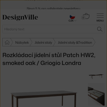
Sleva 5 % pro odběratele
newsletteru
30 dní na vrácení zboží
Košík
0
CZK
MENU
0 Kč
Hledat
HLE
Nábytek
Jídelní stoly
Jídelní stoly &Tradition
Rozkládací jídelní stůl Patch HW2,
smoked oak / Griogio Londra