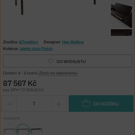
Značka:
&Tradition
Designer:
Hee Welling
Kolekce:
Jídelní stoly Patch
DO WISHLISTU
Dodání: 4 - 6 týdnů
Zboží na objednávku
87 567 Kč
bez DPH: 72 369,42 Kč
−
+
DO KOŠÍKU
VARIANTA