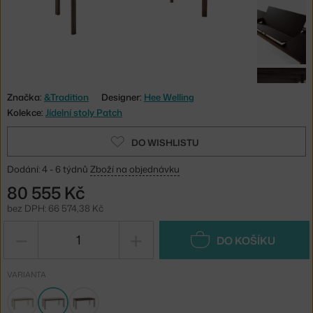
Značka:
&Tradition
Designer:
Hee Welling
Kolekce:
Jídelní stoly Patch
DO WISHLISTU
Dodání: 4 - 6 týdnů
Zboží na objednávku
80 555 Kč
bez DPH: 66 574,38 Kč
−
+
DO KOŠÍKU
VARIANTA