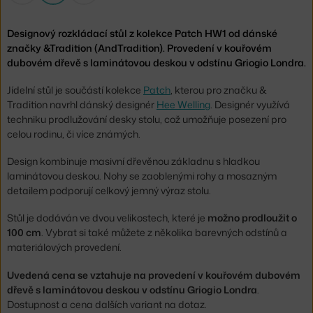
Designový rozkládací stůl z kolekce Patch HW1 od dánské
značky &Tradition (AndTradition). Provedení v kouřovém
dubovém dřevě s laminátovou deskou v odstínu Griogio Londra.
Jídelní stůl je součástí kolekce
Patch
, kterou pro značku &
Tradition navrhl dánský designér
Hee Welling
. Designér využívá
techniku prodlužování desky stolu, což umožňuje posezení pro
celou rodinu, či více známých.
Design kombinuje masivní dřevěnou základnu s hladkou
laminátovou deskou. Nohy se zaoblenými rohy a mosazným
detailem podporují celkový jemný výraz stolu.
Stůl je dodáván ve dvou velikostech, které je
možno prodloužit o
100 cm
. Vybrat si také můžete z několika barevných odstínů a
materiálových provedení.
Uvedená cena se vztahuje na provedení v kouřovém dubovém
dřevě s laminátovou deskou v odstínu Griogio Londra
.
Dostupnost a cena dalších variant na dotaz.