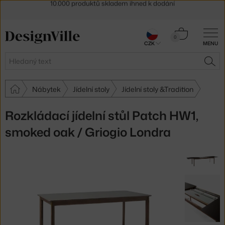
Sleva 5 % pro odběratele
newsletteru
30 dní na vrácení zboží
Košík
0
CZK
MENU
0 Kč
Hledat
HLE
Nábytek
Jídelní stoly
Jídelní stoly &Tradition
Rozkládací jídelní stůl Patch HW1,
smoked oak / Griogio Londra