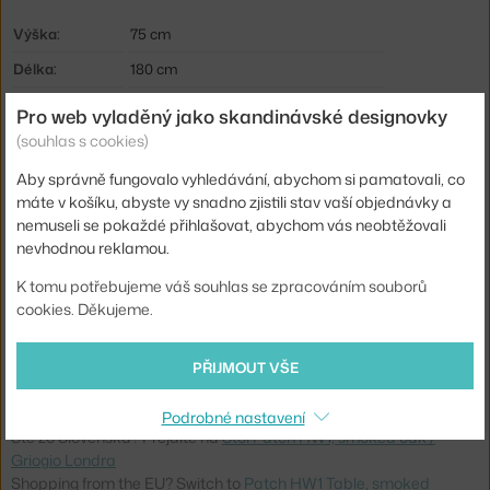
Výška:
75 cm
Délka:
180 cm
Hmotnost:
73,5 kg
Pro web vyladěný jako skandinávské designovky
Barva:
tmavé dřevo
(souhlas s cookies)
Materiál:
dubové dřevo, mosaz, laminát
Aby správně fungovalo vyhledávání, abychom si pamatovali, co
máte v košíku, abyste vy snadno zjistili stav vaší objednávky a
Podnož:
dřevo
nemuseli se pokaždé přihlašovat, abychom vás neobtěžovali
Tvar stolu:
obdélník
nevhodnou reklamou.
Deska stolu:
laminát / linoleum
K tomu potřebujeme váš souhlas se zpracováním souborů
cookies. Děkujeme.
Info k produktu:
Stůl má po prodloužení délku 280 cm.
Kód produktu
AND-132978A190A075
PŘIJMOUT VŠE
EAN
5705385018286
Podrobné nastavení
Ste zo Slovenska? Prejdite na
Stôl Patch HW1, smoked oak /
Griogio Londra
Shopping from the EU? Switch to
Patch HW1 Table, smoked