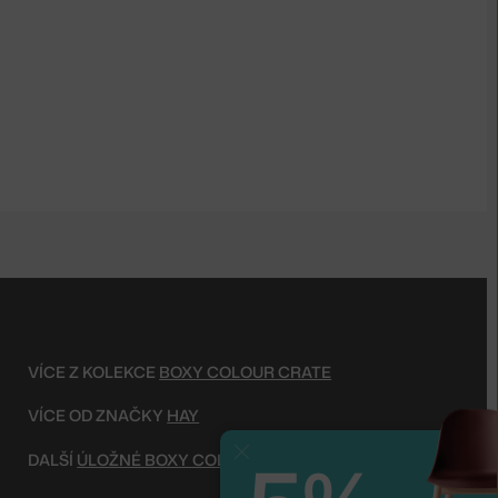
VÍCE Z KOLEKCE
BOXY COLOUR CRATE
VÍCE OD ZNAČKY
HAY
Zavřít
DALŠÍ
ÚLOŽNÉ BOXY COLOUR CRATE OD HAY