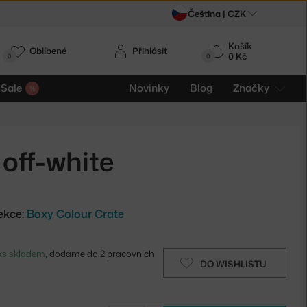
Čeština |
CZK
Košík
Oblíbené
Přihlásit
0 Kč
0
0
Sale
Novinky
Blog
Značky
 off-white
ekce:
Boxy Colour Crate
 ks skladem
, dodáme do 2 pracovních
DO WISHLISTU