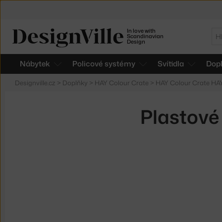
In love with
Hl
Scandinavian
Design
Nábytek
Policové systémy
Svítidla
Dop
Designville.cz
>
Doplňky
>
HAY Colour Crate
>
HAY Colour Crate HA
Plastové 