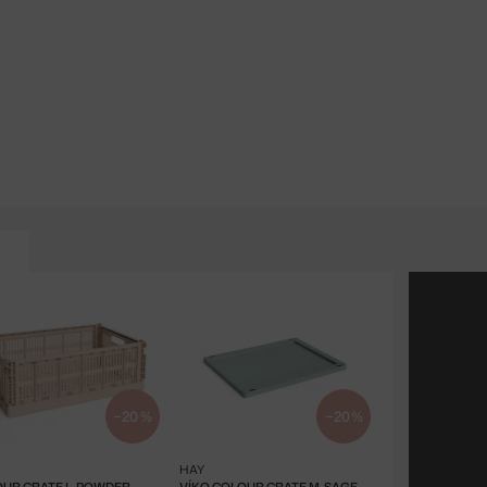
−20 %
−20 %
HAY
UR CRATE L, POWDER
VÍKO COLOUR CRATE M, SAGE GREEN