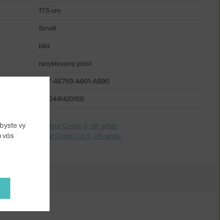
17,5 cm
Small
bílá
recyklovaný plast
HAY-AE759-A601-AB90
5710441420156
byste vy
dite na
Veko Colour Crate S, off-white
m vás
 Switch to
Colour Crate Lid S, off-white