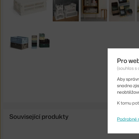
Pro we
(souhlas s 
Aby správn
snadno zji
neobtěžova
K tomu pot
Související produkty
Podrobné 