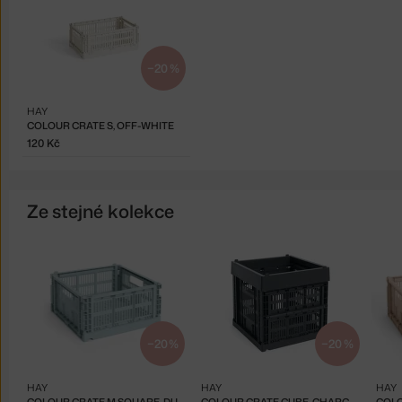
−20 %
HAY
COLOUR CRATE S, OFF-WHITE
120 Kč
Ze stejné kolekce
−20 %
−20 %
HAY
HAY
HAY
COLOUR CRATE M SQUARE, DUSTY BLUE
COLOUR CRATE CUBE, CHARCOAL
COLO