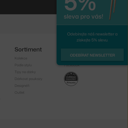
5%
sleva pro vás!
Odebírejte náš newsletter a
získejte 5% slevu.
Sortiment
Sledujte nás
ODEBÍRAT NEWSLETTER
Kolekce
Instagram
Podle stylu
Facebook
Tipy na dárky
Dárkové poukazy
Designéři
Outlet
y