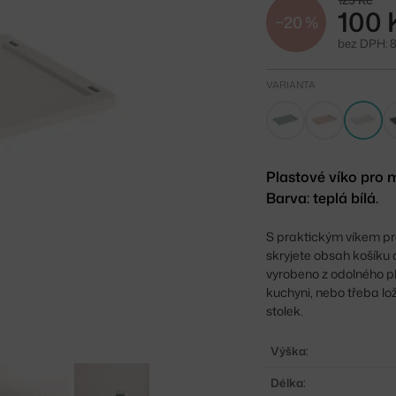
125 Kč
100 
−20 %
bez DPH: 
VARIANTA
Plastové víko pro 
Barva: teplá bílá.
S praktickým víkem pr
skryjete obsah košíku 
vyrobeno z odolného pl
kuchyni, nebo třeba lo
stolek.
Výška:
Délka: