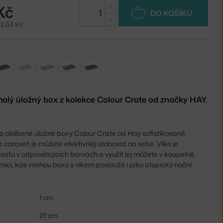
+
Kč
DO KOŠÍKU
−
82,64 Kč
malý úložný box z kolekce Colour Crate od značky HAY.
o oblíbené úložné boxy Colour Crate od Hay sofistikovaně
a zároveň je můžete efektivněji stohovat na sebe. Víko je
astu v odpovídajících barvách a využít jej můžete v koupelně,
žnici, kde mohou boxy s víkem posloužit i jako atypický noční
1 cm
27 cm