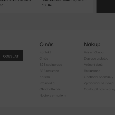
Kč
180 Kč
O nás
Nákup
Kontakt
Vše o nákupu
ODESLAT
O nás
Doprava a platba
B2B spolupráce
Vrácení zboží
B2B realizace
Reklamace
Kariéra
Obchodní podmínky
Pro média
Zpracování os. údajů
Ohodnoťte nás
Odstoupit od smlouv
Novinky e-mailem