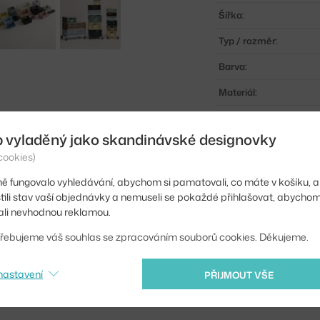
Šířka:
Typ / rozměr:
Barva:
Materiál:
Kód produktu
b vyladěný jako skandinávské designovky
EAN
cookies)
ě fungovalo vyhledávání, abychom si pamatovali, co máte v košíku, a
Ste zo Slovenska? Prej
stili stav vaší objednávky a nemuseli se pokaždé přihlašovat, abycho
Shopping from the EU?
li nevhodnou reklamou.
řebujeme váš souhlas se zpracováním souborů cookies. Děkujeme.
nastavení
PŘIJMOUT VŠE