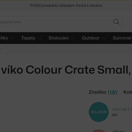
Sleva 5 % pro odběratele
newsletteru
30 dní na vrácení zboží
edat
HLEDAT
lňky
Tapety
Stolování
Outdoor
Summer 
Y
víko Colour Crate Small,
Značka:
HAY
Kol
Více než 5
SKLADEM
dní