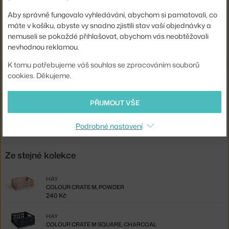
EAN
5710441420590
Aby správně fungovalo vyhledávání, abychom si pamatovali, co
máte v košíku, abyste vy snadno zjistili stav vaší objednávky a
Ste zo Slovenska? Prejdite na
Veko Colour Crate XL, charcoal
nemuseli se pokaždé přihlašovat, abychom vás neobtěžovali
Shopping from the EU? Switch to
Colour Crate Lid XL, charcoal
nevhodnou reklamou.
K tomu potřebujeme váš souhlas se zpracováním souborů
cookies. Děkujeme.
Související produkty
PŘIJMOUT VŠE
HAY
COLOUR CRATE XL, CHARCOAL
1 225 Kč
Podrobné nastavení
Ze stejné kolekce
HAY
COLOUR CRATE M, POWDER
240 Kč
HAY
COLOUR CRATE M SQUARE, CHARCOAL