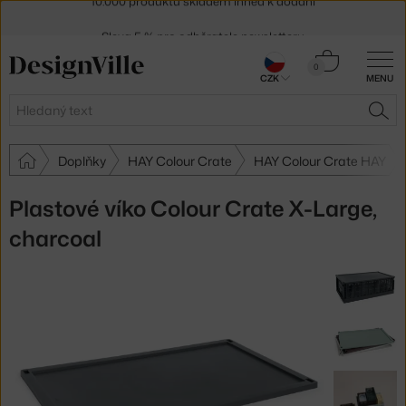
Sleva 5 % pro odběratele
newsletteru
30 dní na vrácení zboží
Košík
0
CZK
MENU
0 Kč
Hledat
HLE
Doplňky
HAY Colour Crate
HAY Colour Crate HAY
Plastové víko Colour Crate X-Large,
charcoal