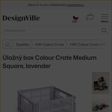
Sleva 5 % pro odběratele
newsletteru
30 dní na vrácení zboží
Košík
0
CZK
MENU
0 Kč
Hledat
HLE
Doplňky
HAY Colour Crate
HAY Colour Crate HAY
Úložný box Colour Crate Medium
Square, lavender