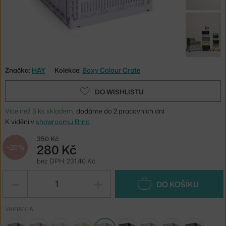
Značka:
HAY
Kolekce:
Boxy Colour Crate
DO WISHLISTU
Více než 5 ks skladem
, dodáme do 2 pracovních dní
K vidění v
showroomu Brno
350 Kč
280 Kč
−20 %
bez DPH: 231,40 Kč
−
+
DO KOŠÍKU
VARIANTA