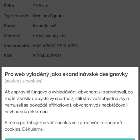
Šířka:
29,5 cm
Typ / rozměr:
Medium Square
Barva:
levandulová
Materiál:
recyklovaný plast
Kód produktu
HAY-AB634-F125-AB78
EAN
5710441419631
Ste zo Slovenska? Prejdite na
Colour Crate M Square, lavender
Pro web vyladěný jako skandinávské designovky
Shopping from the EU? Switch to
Colour Crate M Square, lavender
(souhlas s cookies)
Aby správně fungovalo vyhledávání, abychom si pamatovali, co
máte v košíku, abyste vy snadno zjistili stav vaší objednávky a
Související produkty
nemuseli se pokaždé přihlašovat, abychom vás neobtěžovali
nevhodnou reklamou.
HAY
VÍKO COLOUR CRATE M SQUARE/CUBE, LAVENDER
K tomu potřebujeme váš souhlas se zpracováním souborů
180 Kč
cookies. Děkujeme.
HAY