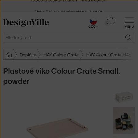
Sleva 5 % pro odběratele
newsletteru
30 dní na vrácení zboží
Košík
0
CZK
MENU
0 Kč
Hledat
HLE
Doplňky
HAY Colour Crate
HAY Colour Crate HAY
Plastové víko Colour Crate Small,
powder