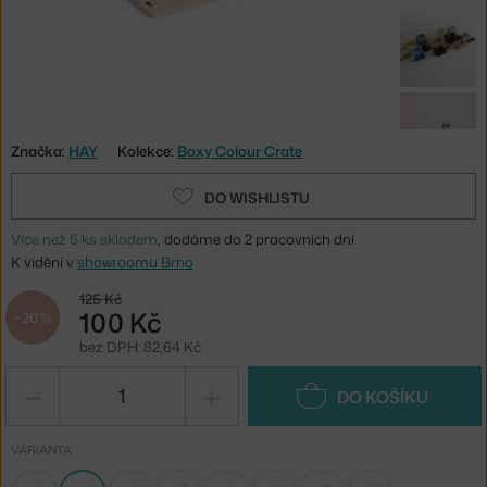
Značka:
HAY
Kolekce:
Boxy Colour Crate
DO WISHLISTU
Více než 5 ks skladem
, dodáme do 2 pracovních dní
K vidění v
showroomu Brno
125 Kč
100 Kč
−20 %
bez DPH: 82,64 Kč
−
+
DO KOŠÍKU
VARIANTA