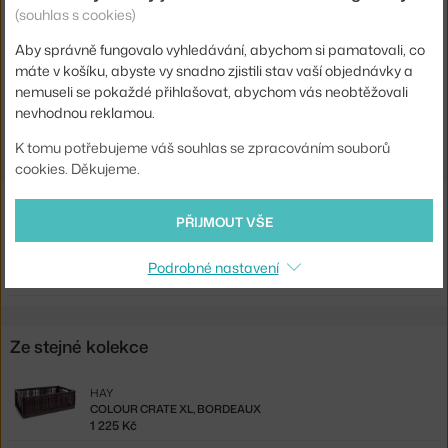
(souhlas s cookies)
Kód produktu
HAY-AE759-A601-AF65
Aby správně fungovalo vyhledávání, abychom si pamatovali, co
EAN
5710441420323
máte v košíku, abyste vy snadno zjistili stav vaší objednávky a
nemuseli se pokaždé přihlašovat, abychom vás neobtěžovali
Ste zo Slovenska? Prejdite na
Veko Colour Crate S, powder
nevhodnou reklamou.
Shopping from the EU? Switch to
Colour Crate Lid S, powder
K tomu potřebujeme váš souhlas se zpracováním souborů
cookies. Děkujeme.
Související produkty
PŘIJMOUT VŠE
HAY
COLOUR CRATE S, POWDER
Podrobné nastavení
120 Kč
Ze stejné kolekce
HAY
COLOUR CRATE XL, BORDEAUX
1 225 Kč