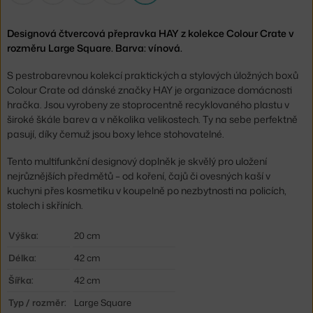
Designová čtvercová přepravka HAY z kolekce Colour Crate v
rozměru Large Square. Barva: vínová.
S pestrobarevnou kolekcí praktických a stylových úložných boxů
Colour Crate od dánské značky HAY je organizace domácnosti
hračka. Jsou vyrobeny ze stoprocentně recyklovaného plastu v
široké škále barev a v několika velikostech. Ty na sebe perfektně
pasují, díky čemuž jsou boxy lehce stohovatelné.
Tento multifunkční designový doplněk je skvělý pro uložení
nejrůznějších předmětů – od koření, čajů či ovesných kaší v
kuchyni přes kosmetiku v koupelně po nezbytnosti na policích,
stolech i skříních.
Výška:
20 cm
Délka:
42 cm
Šířka:
42 cm
Typ / rozměr:
Large Square