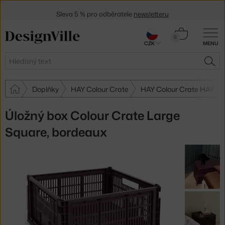
Sleva 5 % pro odběratele
newsletteru
30 dní na vrácení zboží
Košík
0
CZK
MENU
0 Kč
Hledat
HLE
Doplňky
HAY Colour Crate
HAY Colour Crate HAY
Úložný box Colour Crate Large
Square, bordeaux