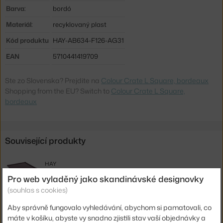
Barva:
bordó
Materiál:
recyklovaný plast
Kód produktu
HAY-AB634-F126-AG31
EAN
5710441419709
Ste zo Slovenska? Prejdite na
Colour Crate L Square, bordeaux
Shopping from the EU? Switch to
Colour Crate L Square,
bordeaux
Související produkty
HAY
VÍKO COLOUR CRATE L SQUARE, BORDEAUX
Pro web vyladěný jako skandinávské designovky
280 Kč
(souhlas s cookies)
HAY
Aby správně fungovalo vyhledávání, abychom si pamatovali, co
KOLEČKA COLOUR CRATE L SET 4, GREY
600 Kč
máte v košíku, abyste vy snadno zjistili stav vaší objednávky a