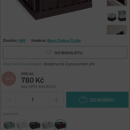
Značka:
HAY
Kolekce:
Boxy Colour Crate
DO WISHLISTU
Více než 5 ks skladem
, dodáme do 2 pracovních dní
975 Kč
780 Kč
−20 %
bez DPH: 644,63 Kč
−
+
DO KOŠÍKU
VARIANTA