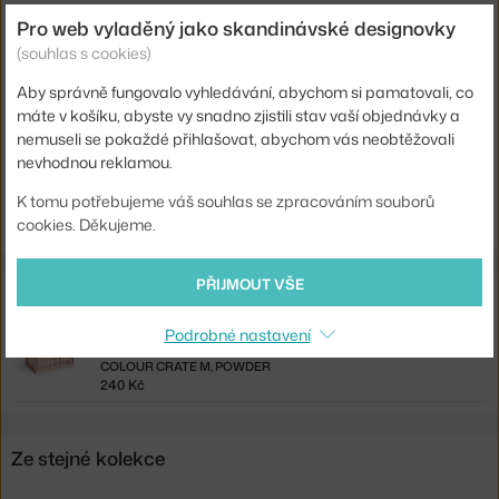
Pro web vyladěný jako skandinávské designovky
Barva:
světle růžová
(souhlas s cookies)
Materiál:
recyklovaný plast
Aby správně fungovalo vyhledávání, abychom si pamatovali, co
Kód produktu
HAY-AE759-A602-AF65
máte v košíku, abyste vy snadno zjistili stav vaší objednávky a
EAN
5710441420330
nemuseli se pokaždé přihlašovat, abychom vás neobtěžovali
nevhodnou reklamou.
Ste zo Slovenska? Prejdite na
Veko Colour Crate M, powder
K tomu potřebujeme váš souhlas se zpracováním souborů
Shopping from the EU? Switch to
Colour Crate Lid M, powder
cookies. Děkujeme.
PŘIJMOUT VŠE
Související produkty
Podrobné nastavení
HAY
COLOUR CRATE M, POWDER
240 Kč
Ze stejné kolekce