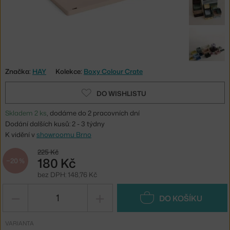
Značka:
HAY
Kolekce:
Boxy Colour Crate
DO WISHLISTU
Skladem 2 ks
, dodáme do 2 pracovních dní
Dodání dalších kusů: 2 - 3 týdny
K vidění v
showroomu Brno
225 Kč
180 Kč
−20 %
bez DPH: 148,76 Kč
−
+
DO KOŠÍKU
VARIANTA