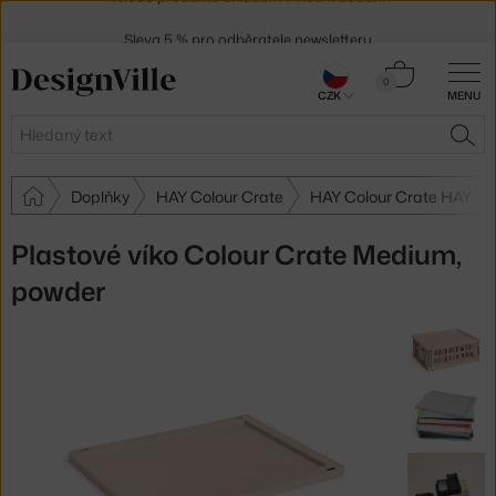
Sleva 5 % pro odběratele
newsletteru
30 dní na vrácení zboží
Košík
0
CZK
MENU
0 Kč
Hledat
HLE
Doplňky
HAY Colour Crate
HAY Colour Crate HAY
Plastové víko Colour Crate Medium,
powder