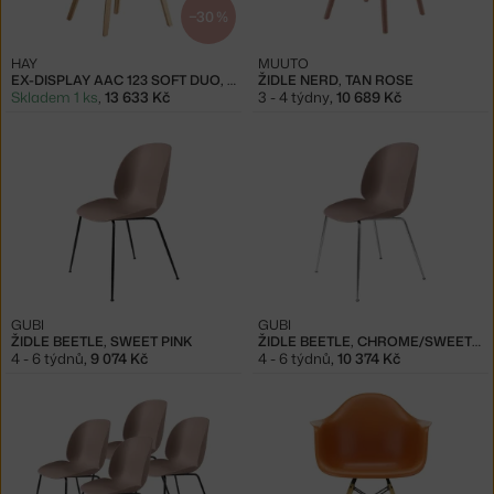
−30 %
HAY
MUUTO
EX-DISPLAY AAC 123 SOFT DUO, MATT OAK/MODE 026 LOLA ROSE
ŽIDLE NERD, TAN ROSE
Skladem 1 ks
,
13 633 Kč
3 - 4 týdny
,
10 689 Kč
GUBI
GUBI
ŽIDLE BEETLE, SWEET PINK
ŽIDLE BEETLE, CHROME/SWEET PINK
4 - 6 týdnů
,
9 074 Kč
4 - 6 týdnů
,
10 374 Kč