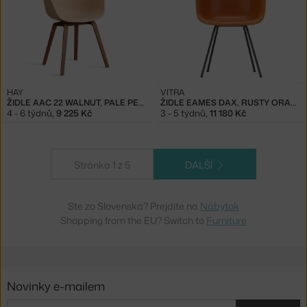
HAY
VITRA
ŽIDLE AAC 22 WALNUT, PALE PEACH
ŽIDLE EAMES DAX, RUSTY ORANGE
4 - 6 týdnů
,
9 225 Kč
3 - 5 týdnů
,
11 180 Kč
Stránka 1 z 5
DALŠÍ
Ste zo Slovenska? Prejdite na
Nábytok
Shopping from the EU? Switch to
Furniture
Novinky e-mailem