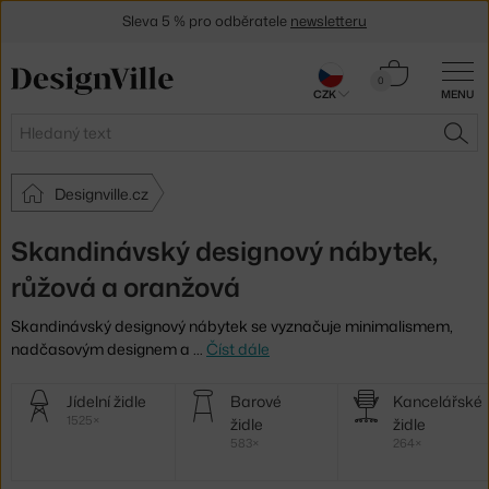
Sleva 5 % pro odběratele
newsletteru
30 dní na vrácení zboží
Košík
0
CZK
MENU
0 Kč
Hledat
HLE
Designville.cz
Skandinávský designový nábytek,
růžová a oranžová
Skandinávský designový nábytek se vyznačuje minimalismem,
nadčasovým designem a
…
Číst dále
Další
Jídelní židle
Barové
Kancelářské
kategorie
1525×
židle
židle
583×
264×