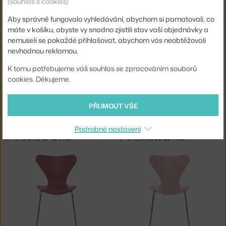
(souhlas s cookies)
FRITZ HANSEN
FRITZ HANSEN
SERIES 7™, PARADISE ORANGE
SERIES 7™, PŘEDNÍ ČALOUNĚNÍ, ORANGE / BLACK
4 - 6 týdnů
,
12 454 Kč
4 - 6 týdnů
,
20 254 Kč
Aby správně fungovalo vyhledávání, abychom si pamatovali, co
máte v košíku, abyste vy snadno zjistili stav vaší objednávky a
nemuseli se pokaždé přihlašovat, abychom vás neobtěžovali
nevhodnou reklamou.
K tomu potřebujeme váš souhlas se zpracováním souborů
cookies. Děkujeme.
PŘIJMOUT VŠE
FRITZ HANSEN
FRITZ HANSEN
Podrobné nastavení
SERIES 7™, PALE ROSE / BLACK
SERIES 7™, PŘEDNÍ ČALOUNĚNÍ, ROSE / BLACK
4 - 6 týdnů
,
12 454 Kč
4 - 6 týdnů
,
20 254 Kč