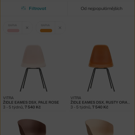
Filtrovat
Od nejpopulárnějších
Vybrané
Zrušit filtr
Zrušit filtr
BARVA
BARVA
filtry:
růžová
oranžová
VITRA
VITRA
ŽIDLE EAMES DSX, PALE ROSE
ŽIDLE EAMES DSX, RUSTY ORANGE
3 - 5 týdnů
,
7 540 Kč
3 - 5 týdnů
,
7 540 Kč