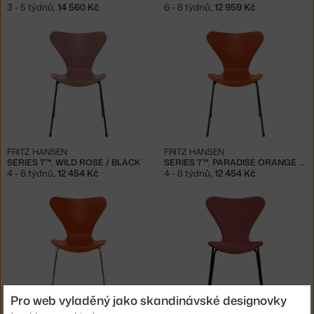
3 - 5 týdnů
,
14 560 Kč
6 - 8 týdnů
,
12 959 Kč
FRITZ HANSEN
FRITZ HANSEN
SERIES 7™, WILD ROSE / BLACK
SERIES 7™, PARADISE ORANGE / BLACK
4 - 6 týdnů
,
12 454 Kč
4 - 6 týdnů
,
12 454 Kč
Pro web vyladěný jako skandinávské designovky