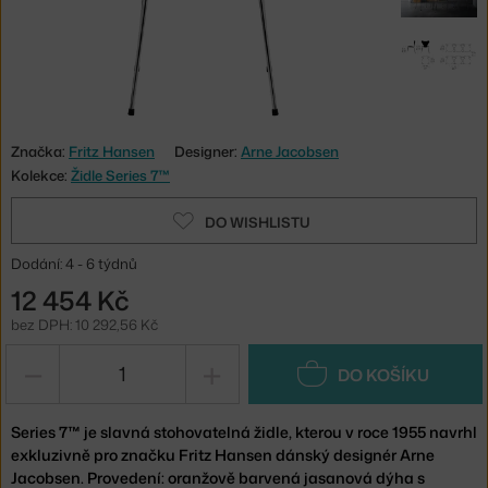
Značka:
Fritz Hansen
Designer:
Arne Jacobsen
Kolekce:
Židle Series 7™
DO WISHLISTU
Dodání: 4 - 6 týdnů
12 454 Kč
bez DPH: 10 292,56 Kč
−
+
DO KOŠÍKU
Series 7™ je slavná stohovatelná židle, kterou v roce 1955 navrhl
exkluzivně pro značku Fritz Hansen dánský designér Arne
Jacobsen. Provedení: oranžově barvená jasanová dýha s