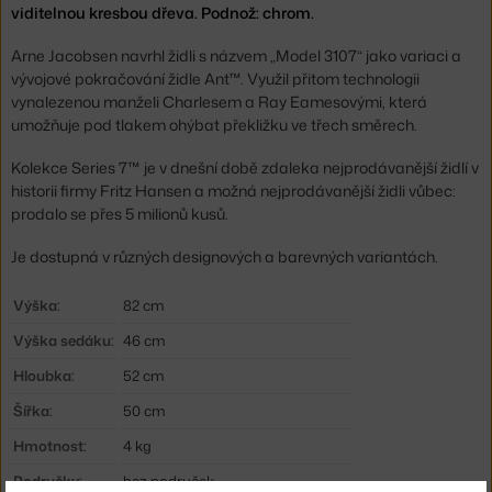
viditelnou kresbou dřeva. Podnož: chrom.
Arne Jacobsen navrhl židli s názvem „Model 3107“ jako variaci a
vývojové pokračování židle Ant™. Využil přitom technologii
vynalezenou manželi Charlesem a Ray Eamesovými, která
umožňuje pod tlakem ohýbat překližku ve třech směrech.
Kolekce Series 7™ je v dnešní době zdaleka nejprodávanější židlí v
historii firmy Fritz Hansen a možná nejprodávanější židli vůbec:
prodalo se přes 5 milionů kusů.
Je dostupná v různých designových a barevných variantách.
Výška:
82 cm
Výška sedáku:
46 cm
Hloubka:
52 cm
Šířka:
50 cm
Hmotnost:
4 kg
Područky:
bez područek