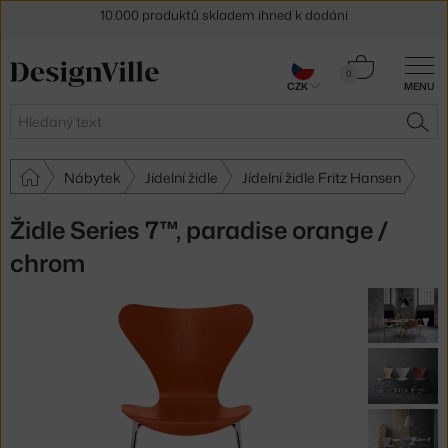
Sleva 5 % pro odběratele
newsletteru
Košík
30 dní na vrácení zboží
0
CZK
MENU
0 Kč
Hledat
HLE
Nábytek
Jídelní židle
Jídelní židle Fritz Hansen
Židle Series 7™, paradise orange /
chrom