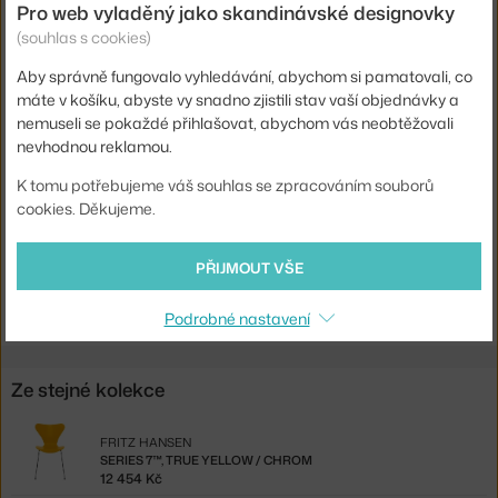
Pro web vyladěný jako skandinávské designovky
Barva:
oranžová
(souhlas s cookies)
Materiál:
chromovaná ocel, jasanová dýha
Aby správně fungovalo vyhledávání, abychom si pamatovali, co
Stohovatelné:
ano
máte v košíku, abyste vy snadno zjistili stav vaší objednávky a
nemuseli se pokaždé přihlašovat, abychom vás neobtěžovali
Sedák:
dřevo
nevhodnou reklamou.
Podnož:
kov
K tomu potřebujeme váš souhlas se zpracováním souborů
Kód produktu
FHA-3107-PO
cookies. Děkujeme.
Ste zo Slovenska? Prejdite na
Series 7™, paradise orange
PŘIJMOUT VŠE
Shopping from the EU? Switch to
Series 7™, chrome/paradise
orange
Podrobné nastavení
Ze stejné kolekce
FRITZ HANSEN
SERIES 7™, TRUE YELLOW / CHROM
12 454 Kč