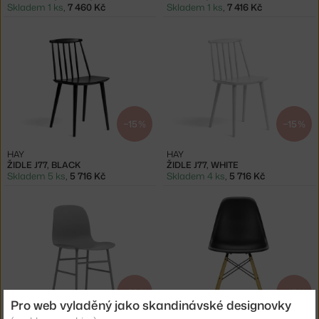
Skladem 1 ks
,
7 460 Kč
Skladem 1 ks
,
7 416 Kč
−15 %
−15 %
HAY
HAY
ŽIDLE J77, BLACK
ŽIDLE J77, WHITE
Skladem 5 ks
,
5 716 Kč
Skladem 4 ks
,
5 716 Kč
−20 %
−15 %
Pro web vyladěný jako skandinávské designovky