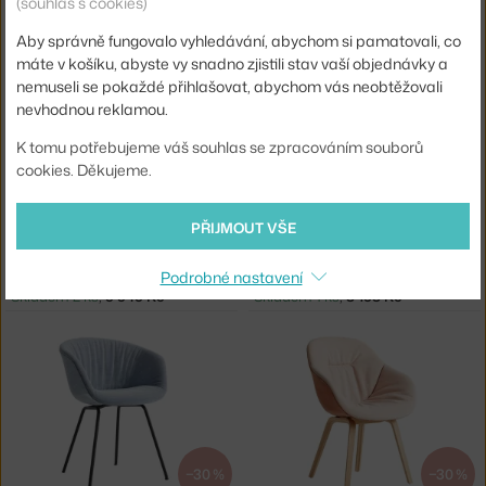
(souhlas s cookies)
NORMANN COPENHAGEN
VITRA
ŽIDLE FORM STEEL, GREY
ŽIDLE EAMES DSW, DEEP BLACK
Skladem 2 ks
,
5 500 Kč
Skladem 1 ks
,
9 945 Kč
Aby správně fungovalo vyhledávání, abychom si pamatovali, co
máte v košíku, abyste vy snadno zjistili stav vaší objednávky a
nemuseli se pokaždé přihlašovat, abychom vás neobtěžovali
nevhodnou reklamou.
K tomu potřebujeme váš souhlas se zpracováním souborů
cookies. Děkujeme.
−15 %
−35 %
PŘIJMOUT VŠE
VITRA
MUUTO
Podrobné nastavení
ŽIDLE EAMES DSW, WHITE
ŽIDLE COVER SIDE, GREY
Skladem 2 ks
,
9 945 Kč
Skladem 1 ks
,
8 158 Kč
−30 %
−30 %