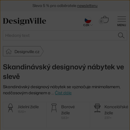
Sleva 5 % pro odběratele
newsletteru
30 dní na vrácení zboží
Košík
0
CZK
MENU
0 Kč
Hledat
HLE
Designville.cz
Skandinávský designový nábytek ve
slevě
Skandinávský designový nábytek se vyznačuje minimalismem,
nadčasovým designem a
…
Číst dále
Další
Jídelní židle
Barové
Kancelářské
kategorie
1510×
židle
židle
583×
237×