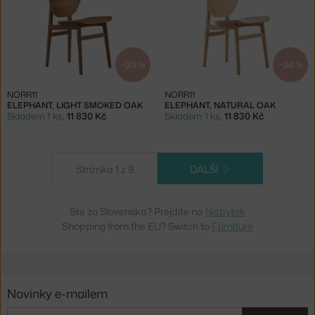
−30 %
−30 %
NORR11
NORR11
ELEPHANT, LIGHT SMOKED OAK
ELEPHANT, NATURAL OAK
Skladem 1 ks
,
11 830 Kč
Skladem 1 ks
,
11 830 Kč
Stránka 1 z 9
DALŠÍ
Ste zo Slovenska? Prejdite na
Nábytok
Shopping from the EU? Switch to
Furniture
Novinky e-mailem