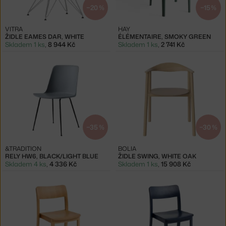
−20 %
−15 %
VITRA
HAY
ŽIDLE EAMES DAR, WHITE
ÉLÉMENTAIRE, SMOKY GREEN
Skladem 1 ks
,
8 944 Kč
Skladem 1 ks
,
2 741 Kč
−35 %
−30 %
&TRADITION
BOLIA
RELY HW6, BLACK/LIGHT BLUE
ŽIDLE SWING, WHITE OAK
Skladem 4 ks
,
4 336 Kč
Skladem 1 ks
,
15 908 Kč