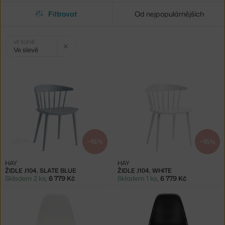
Filtrovat
Od nejpopulárnějších
Vybrané
Zrušit filtr
VE SLEVĚ
Ve slevě
filtry:
−15 %
−15 %
HAY
HAY
ŽIDLE J104, SLATE BLUE
ŽIDLE J104, WHITE
Skladem 2 ks
,
6 779 Kč
Skladem 1 ks
,
6 779 Kč