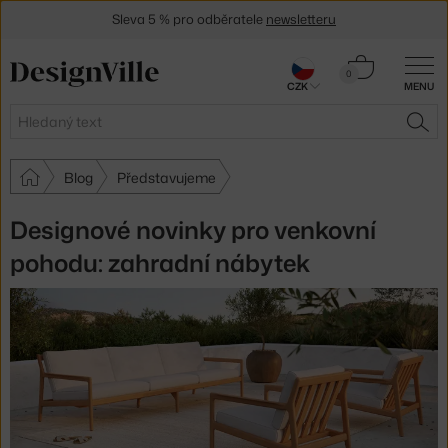
Sleva 5 % pro odběratele
newsletteru
30 dní na vrácení zboží
Košík
0
CZK
MENU
0 Kč
Hledat
HLE
Blog
Představujeme
Designové novinky pro venkovní
pohodu: zahradní nábytek