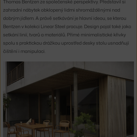
Thomas Bentzen ze společenské perspektivy. Představil si
zahradní nábytek obklopený lidmi shromážděnými nad
dobrým jídlem. A právě setkávání je hlavní ideou, se kterou
Bentzen v kolekci Linear Steel pracuje. Design pojal také jako
setkání linií, tvarů a materiálů. Přímé minimalistické křivky
spolu s praktickou drážkou uprostřed desky stolu usnadňují
čištění i manipulaci.