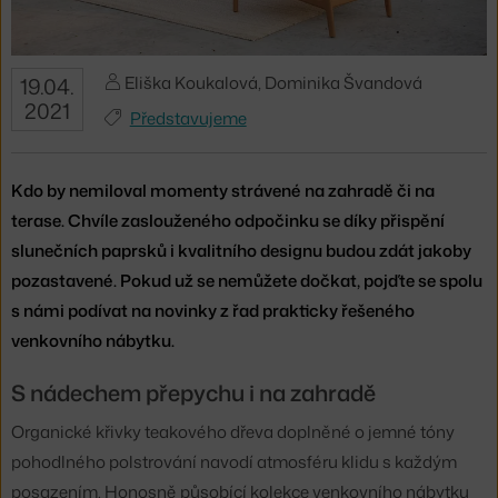
Eliška Koukalová, Dominika Švandová
19.04.
2021
Představujeme
Kdo by nemiloval momenty strávené na zahradě či na
terase. Chvíle zaslouženého odpočinku se díky přispění
slunečních paprsků i kvalitního designu budou zdát jakoby
pozastavené. Pokud už se nemůžete dočkat, pojďte se spolu
s námi podívat na novinky z řad prakticky řešeného
venkovního nábytku.
S nádechem přepychu i na zahradě
Organické křivky teakového dřeva doplněné o jemné tóny
pohodlného polstrování navodí atmosféru klidu s každým
posazením. Honosně působící kolekce venkovního nábytku