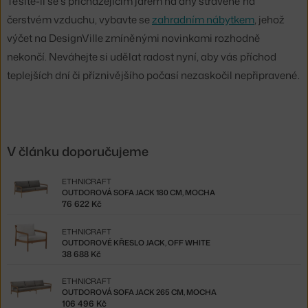
Těšíte-li se s přicházejícím jarem na dny strávené na
čerstvém vzduchu, vybavte se
zahradním nábytkem
, jehož
výčet na DesignVille zmíněnými novinkami rozhodně
nekončí. Neváhejte si udělat radost nyní, aby vás příchod
teplejších dní či příznivějšího počasí nezaskočil nepřipravené.
V článku doporučujeme
ETHNICRAFT
OUTDOROVÁ SOFA JACK 180 CM, MOCHA
76 622 Kč
ETHNICRAFT
OUTDOROVÉ KŘESLO JACK, OFF WHITE
38 688 Kč
ETHNICRAFT
OUTDOROVÁ SOFA JACK 265 CM, MOCHA
106 496 Kč