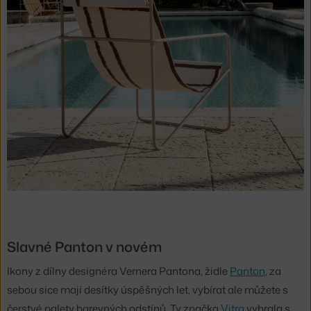
Slavné Panton v novém
Ikony z dílny designéra Vernera Pantona, židle
Panton
, za
sebou sice mají desítky úspěšných let, vybírat ale můžete s
čerstvé palety barevných odstínů. Ty značka
Vitra
vybrala s