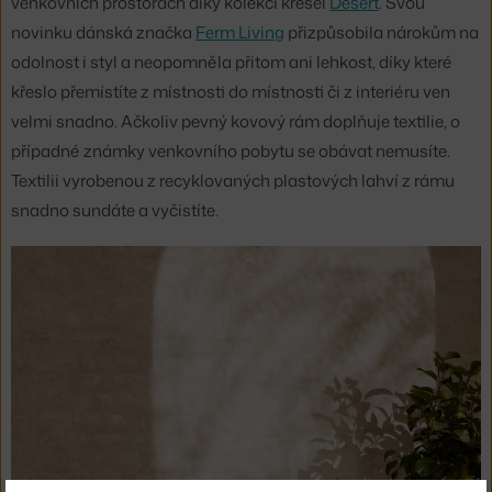
venkovních prostorách díky kolekci křesel
Desert
. Svou
novinku dánská značka
Ferm Living
přizpůsobila nárokům na
odolnost i styl a neopomněla přitom ani lehkost, díky které
křeslo přemístíte z místnosti do místnosti či z interiéru ven
velmi snadno. Ačkoliv pevný kovový rám doplňuje textilie, o
případné známky venkovního pobytu se obávat nemusíte.
Textilii vyrobenou z recyklovaných plastových lahví z rámu
snadno sundáte a vyčistíte.