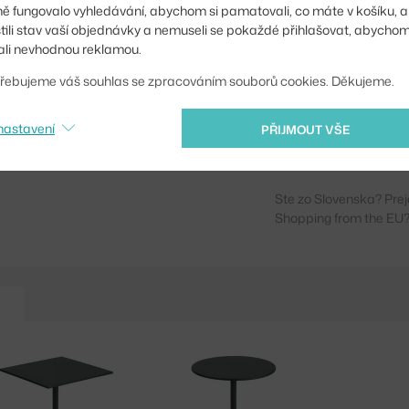
ě fungovalo vyhledávání, abychom si pamatovali, co máte v košíku, a
Sedák:
stili stav vaší objednávky a nemuseli se pokaždé přihlašovat, abycho
li nevhodnou reklamou.
Podnož:
řebujeme váš souhlas se zpracováním souborů cookies. Děkujeme.
Typ:
Kód produktu
nastavení
PŘIJMOUT VŠE
EAN
Ste zo Slovenska? Prej
Shopping from the EU?