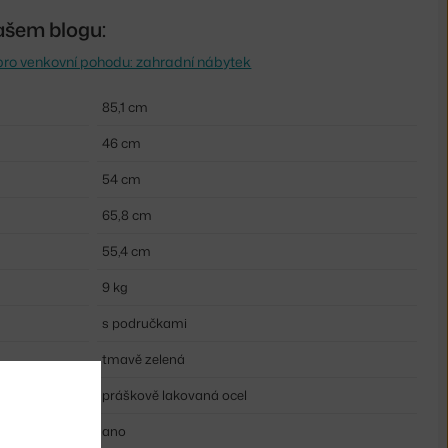
ašem blogu:
pro venkovní pohodu: zahradní nábytek
85,1 cm
46 cm
54 cm
65,8 cm
55,4 cm
9 kg
s područkami
tmavě zelená
práškově lakovaná ocel
ano