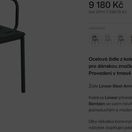
9 180 Kč
bez DPH: 7 586,78 Kč
VARIANTA
Ocelová židle z k
pro dánskou znač
Provedení v tmavě 
Židle
Linear Steel Arm
Kolekce
Linear
přinesl
Bentzen
ve svém návrh
jednoduchým a moder
Díky několika barevný
nábytek doplňující jaké