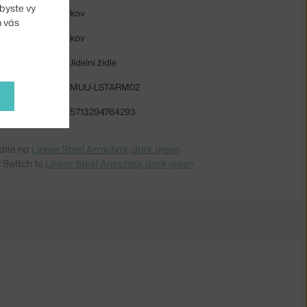
byste vy
kov
m vás
kov
Jídelní židle
MUU-LSTARM02
5713294764293
dite na
Linear Steel Armchair, dark green
 Switch to
Linear Steel Armchair, dark green