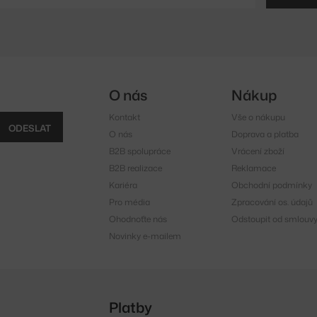
O nás
Nákup
Kontakt
Vše o nákupu
ODESLAT
O nás
Doprava a platba
B2B spolupráce
Vrácení zboží
B2B realizace
Reklamace
Kariéra
Obchodní podmínky
Pro média
Zpracování os. údajů
Ohodnoťte nás
Odstoupit od smlouv
Novinky e-mailem
Platby