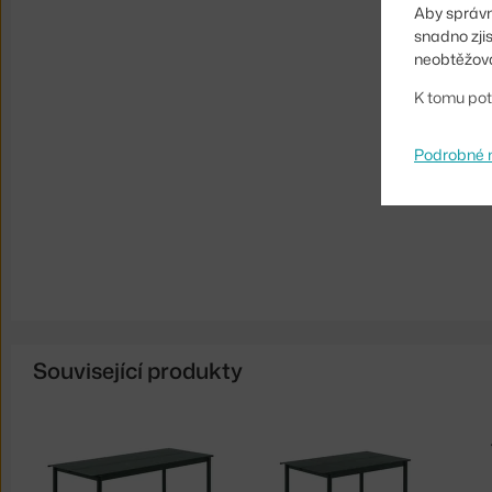
Aby správn
snadno zji
neobtěžova
K tomu pot
Podrobné 
Související produkty