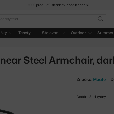
Sleva 5 % pro odběratele
newsletteru
30 dní na vrácení zboží
edat
HLEDAT
lňky
Tapety
Stolování
Outdoor
Summer 
inear Steel Armchair, da
Značka:
Muuto
D
Dodání: 3 - 4 týdny