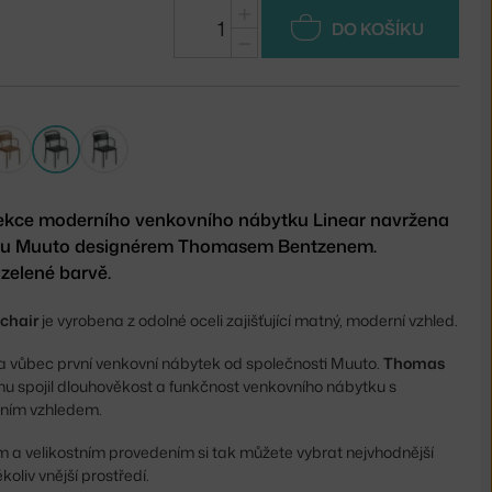
+
DO KOŠÍKU
−
olekce moderního venkovního nábytku Linear navržena
ku Muuto designérem Thomasem Bentzenem.
zelené barvě.
chair
je vyrobena z odolné oceli zajišťující matný, moderní vzhled.
a vůbec první venkovní nábytek od společnosti Muuto.
Thomas
u spojil dlouhověkost a funkčnost venkovního nábytku s
ním vzhledem.
m a velikostním provedením si tak můžete vybrat nejvhodnější
koliv vnější prostředí.