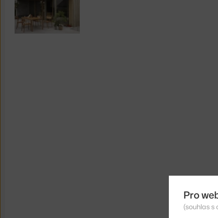
Pro we
(souhlas s 