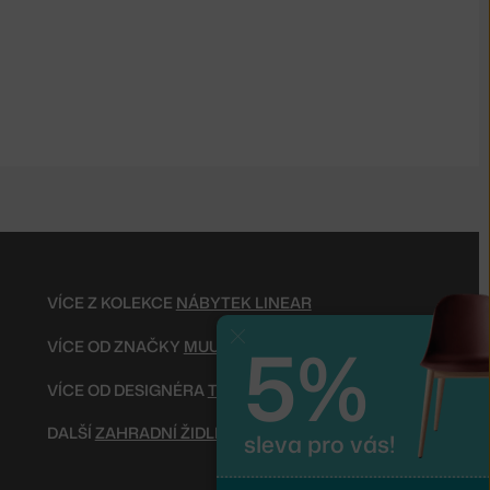
VÍCE Z KOLEKCE
NÁBYTEK LINEAR
5%
Zavřít
VÍCE OD ZNAČKY
MUUTO
VÍCE OD DESIGNÉRA
THOMAS BENTZEN
DALŠÍ
ZAHRADNÍ ŽIDLE
sleva pro vás!