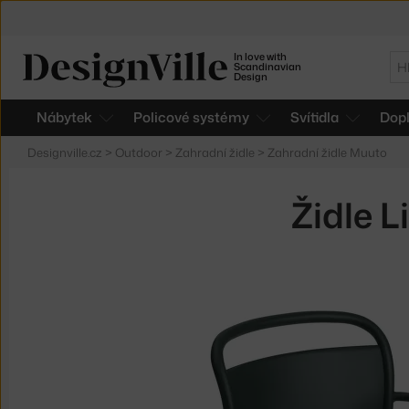
In love with
Hl
Scandinavian
Design
Nábytek
Policové systémy
Svítidla
Dop
Designville.cz
>
Outdoor
>
Zahradní židle
>
Zahradní židle Muuto
Židle L