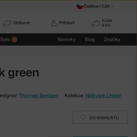
Čeština |
CZK
Košík
Oblíbené
Přihlásit
0 Kč
0
0
Sale
Novinky
Blog
Značky
rk green
esigner:
Thomas Bentzen
Kolekce:
Nábytek Linear
DO WISHLISTU