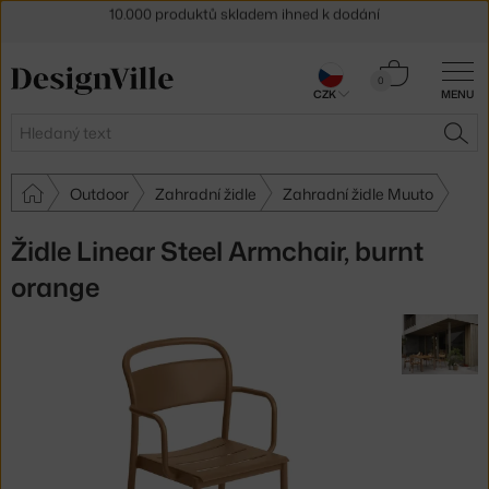
Sleva 5 % pro odběratele
newsletteru
30 dní na vrácení zboží
Košík
0
CZK
MENU
0 Kč
Hledat
HLE
Outdoor
Zahradní židle
Zahradní židle Muuto
Židle Linear Steel Armchair, burnt
orange