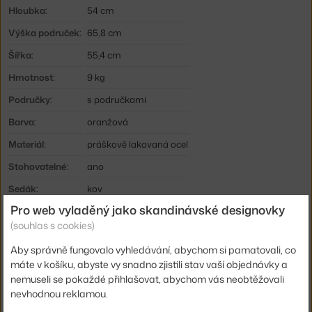
Hloubka:
54 cm
Výška područek:
65,8 cm
Šířka:
55,4 cm
Hmotnost:
9 kg
Područky:
s područkami
Barva:
oranžová
Materiál:
práškově lakovaná ocel
Stohovatelné:
ano
Sedák:
kov
Pro web vyladěný jako skandinávské designovky
Podnož:
kov
(souhlas s cookies)
Typ:
Jídelní židle
Aby správně fungovalo vyhledávání, abychom si pamatovali, co
Kód produktu
MUU-LSTARM03
máte v košíku, abyste vy snadno zjistili stav vaší objednávky a
EAN
5713294764309
nemuseli se pokaždé přihlašovat, abychom vás neobtěžovali
nevhodnou reklamou.
Ste zo Slovenska? Prejdite na
Linear Steel Armchair, burnt orange