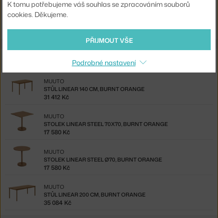
K tomu potřebujeme váš souhlas se zpracováním souborů
Shopping from the EU? Switch to
Linear Steel Armchair, burnt
cookies. Děkujeme.
orange
PŘIJMOUT VŠE
Související produkty
Podrobné nastavení
MUUTO
STŮL LINEAR 140 CM, BURNT ORANGE
31 412 Kč
MUUTO
STOLEK LINEAR STEEL 70X70, BURNT ORANGE
17 580 Kč
MUUTO
STOLEK LINEAR STEEL Ø70, BURNT ORANGE
17 580 Kč
MUUTO
STŮL LINEAR 200 CM, BURNT ORANGE
35 084 Kč