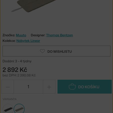
Značka:
Muuto
Designer:
Thomas Bentzen
Kolekce:
Nábytek Linear
DO WISHLISTU
Dodání: 3 - 4 týdny
2 892 Kč
bez DPH: 2 390,08 Kč
−
+
DO KOŠÍKU
VARIANTA