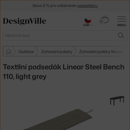
Sleva 5 % pro odběratele
newsletteru
30 dní na vrácení zboží
Košík
0
CZK
MENU
0 Kč
Hledat
HLE
Outdoor
Zahradní polstry
Zahradní polstry Muuto
Textilní podsedák Linear Steel Bench
110, light grey