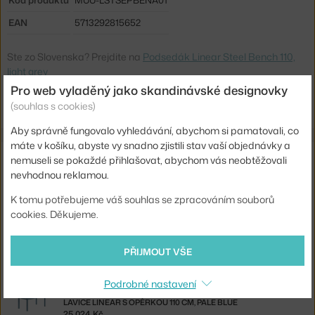
Kód produktu
MUU-LSTSEPBENA01
EAN
5713292815652
Ste zo Slovenska? Prejdite na
Podsedák Linear Steel Bench 110,
light grey
Shopping from the EU? Switch to
Linear Steel Bench Seat Pad 110,
Pro web vyladěný jako skandinávské designovky
light grey
(souhlas s cookies)
Aby správně fungovalo vyhledávání, abychom si pamatovali, co
máte v košíku, abyste vy snadno zjistili stav vaší objednávky a
Související produkty
nemuseli se pokaždé přihlašovat, abychom vás neobtěžovali
nevhodnou reklamou.
MUUTO
K tomu potřebujeme váš souhlas se zpracováním souborů
LAVICE LINEAR 110 CM, GREY
17 479 Kč
cookies. Děkujeme.
MUUTO
PŘIJMOUT VŠE
LAVICE LINEAR S OPĚRKOU 110 CM, BURNT ORANGE
25 024 Kč
Podrobné nastavení
MUUTO
LAVICE LINEAR S OPĚRKOU 110 CM, PALE BLUE
25 024 Kč