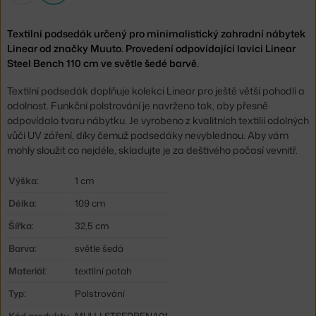
Textilní podsedák určený pro minimalistický zahradní nábytek
Linear od značky Muuto. Provedení odpovídající lavici Linear
Steel Bench 110 cm ve světle šedé barvě.
Textilní podsedák doplňuje kolekci Linear pro ještě větší pohodlí a
odolnost. Funkční polstrování je navrženo tak, aby přesně
odpovídalo tvaru nábytku. Je vyrobeno z kvalitních textilií odolných
vůči UV záření, díky čemuž podsedáky nevyblednou. Aby vám
mohly sloužit co nejdéle, skladujte je za deštivého počasí vevnitř.
Výška:
1 cm
Délka:
109 cm
Šířka:
32,5 cm
Barva:
světle šedá
Materiál:
textilní potah
Typ:
Polstrování