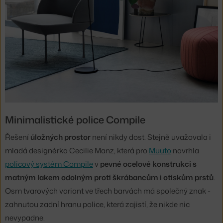
Minimalistické police Compile
Řešení
úložných prostor
není nikdy dost. Stejně uvažovala i
mladá designérka Cecilie Manz, která pro
Muuto
navrhla
policový systém Compile
v
pevné ocelové konstrukci s
matným lakem odolným proti škrábancům i otiskům prstů
.
Osm tvarových variant ve třech barvách má společný znak -
zahnutou zadní hranu police, která zajistí, že nikde nic
nevypadne.