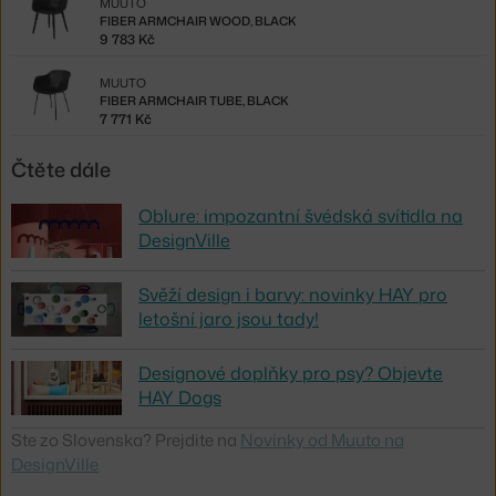
MUUTO
FIBER ARMCHAIR WOOD, BLACK
9 783 Kč
MUUTO
FIBER ARMCHAIR TUBE, BLACK
7 771 Kč
Čtěte dále
Oblure: impozantní švédská svítidla na
DesignVille
Svěží design i barvy: novinky HAY pro
letošní jaro jsou tady!
Designové doplňky pro psy? Objevte
HAY Dogs
Ste zo Slovenska? Prejdite na
Novinky od Muuto na
DesignVille