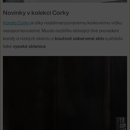
Novinky v kolekci Corky
Karafa Corky
je díky naddimenzovanému korkovému víčku
nezapomenutelná. Muuto rozšířilo stávající čiré provedení
karafy a nízkých sklenic o
kouřově zabarvené sklo
a přidalo
také
vysoké sklenice
.