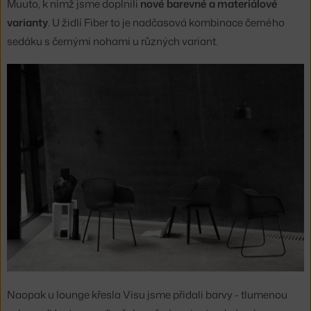
Muuto, k nimž jsme doplnili
nové barevné a materiálové
varianty
. U židlí Fiber to je nadčasová kombinace černého
sedáku s černými nohami u různých variant.
Naopak u lounge křesla Visu jsme přidali barvy - tlumenou