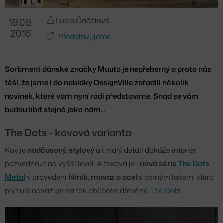
Lucie Čačalová
19.09.
2016
Představujeme
Sortiment dánské značky Muuto je nepřeberný a proto nás
těší, že jsme i do nabídky DesignVille zařadili několik
novinek, které vám nyní rádi představíme. Snad se vám
budou líbit stejně jako nám...
The Dots - kovová varianta
Kov je
nadčasový, stylový
a i malý detail dokáže interiér
pozvednout na vyšší level. A taková je i
nová série
The Dots
Metal
v provedení
hliník, mosaz a ocel
s černým lakem, která
plynule navazuje na tak oblíbené dřevěné
The Dots
.