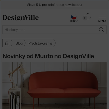
Sleva 5 % pro odběratele
newsletteru
30 dní na vrácení zboží
Košík
0
CZK
MENU
0 Kč
Hledat
HLE
Blog
Představujeme
Novinky od Muuto na DesignVille