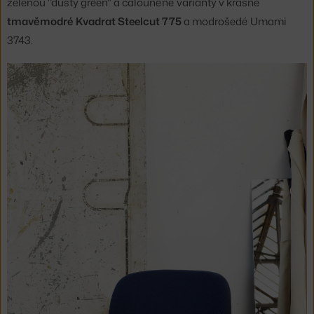
zelenou "dusty green" a čalouněné varianty v krásné
tmavěmodré Kvadrat Steelcut 775
a modrošedé Umami
3743.