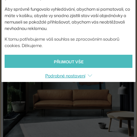
plněny mimo jiné peřím, jsou maximálně pohodlné. Díky
Aby správně fungovalo vyhledávání, abychom si pamatovali, co
provedení v několika barvách textílií i kůže a
máte v košíku, abyste vy snadno zjistili stav vaší objednávky a
minimalistickému vzhledu se výborně hodí jak do obývacího
nemuseli se pokaždé přihlašovat, abychom vás neobtěžovali
nevhodnou reklamou.
pokoje, tak i například do luxusní pracovny, o níž jsme psali v
naší
kancelářské inspiraci
.
K tomu potřebujeme váš souhlas se zpracováním souborů
cookies. Děkujeme.
PŘIJMOUT VŠE
Podrobné nastavení