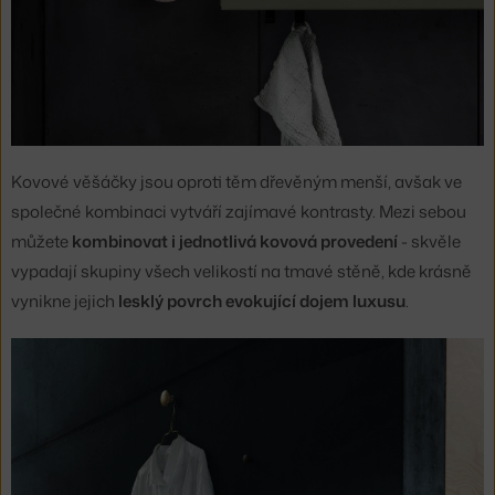
Kovové věšáčky jsou oproti těm dřevěným menší, avšak ve
společné kombinaci vytváří zajímavé kontrasty. Mezi sebou
můžete
kombinovat i jednotlivá kovová provedení
- skvěle
vypadají skupiny všech velikostí na tmavé stěně, kde krásně
vynikne jejich
lesklý povrch evokující dojem luxusu
.