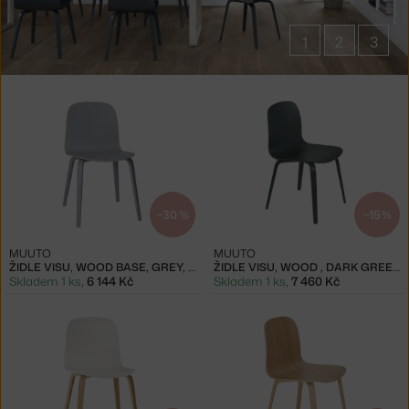
1
2
3
Produkty
v
kolekci
Visu
−30 %
−15 %
MUUTO
MUUTO
ŽIDLE VISU, WOOD BASE, GREY, STK
ŽIDLE VISU, WOOD , DARK GREEN
Skladem 1 ks
,
6 144 Kč
Skladem 1 ks
,
7 460 Kč