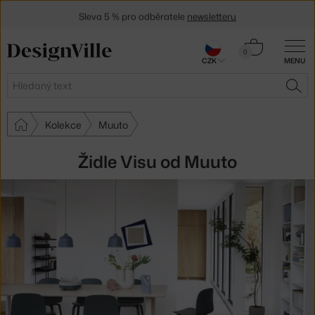
Sleva 5 % pro odběratele
newsletteru
30 dní na vrácení zboží
Košík
0
CZK
MENU
0 Kč
Hledat
HLE
Kolekce
Muuto
Židle Visu od Muuto