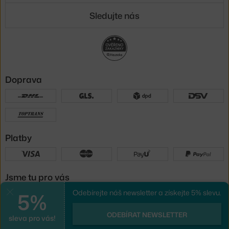
Sledujte nás
Doprava
Platby
Jsme tu pro vás
5%
Odebírejte náš newsletter a získejte 5% slevu.
Zavřít
UX design
a
e-shop na míru
od
ODEBÍRAT NEWSLETTER
sleva pro vás!
PeckaDesign