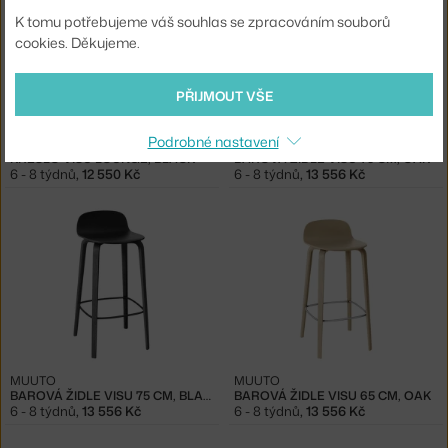
K tomu potřebujeme váš souhlas se zpracováním souborů
cookies. Děkujeme.
PŘIJMOUT VŠE
Podrobné nastavení
MUUTO
MUUTO
KŘESLO VISU LOUNGE, BLACK
BAROVÁ ŽIDLE VISU 75 CM, OAK
6 - 8 týdnů
,
12 550 Kč
6 - 8 týdnů
,
13 556 Kč
MUUTO
MUUTO
BAROVÁ ŽIDLE VISU 75 CM, BLACK
BAROVÁ ŽIDLE VISU 65 CM, OAK
6 - 8 týdnů
,
13 556 Kč
6 - 8 týdnů
,
13 556 Kč