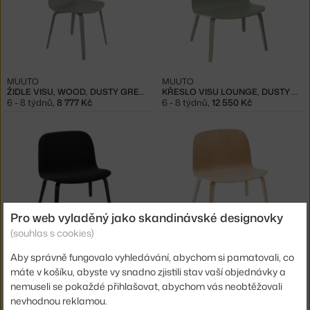
MUUTO
MUUTO
ŽIDLE VISU, WOOD, DUSTY GREEN
KŘESLO VISU LOUNGE, DUSTY GREEN
6 - 8 týdnů
,
8 777 Kč
6 - 8 týdnů
,
12 550 Kč
Pro web vyladěný jako skandinávské designovky
(souhlas s cookies)
MUUTO
MUUTO
ČALOUNĚNÉ KŘESLO VISU, BLACK
KŘESLO VISU LOUNGE, OAK
Aby správně fungovalo vyhledávání, abychom si pamatovali, co
6 - 8 týdnů
,
19 240 Kč
6 - 8 týdnů
,
12 550 Kč
máte v košíku, abyste vy snadno zjistili stav vaší objednávky a
nemuseli se pokaždé přihlašovat, abychom vás neobtěžovali
nevhodnou reklamou.