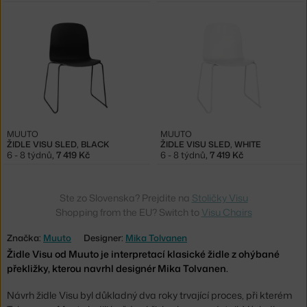
MUUTO
MUUTO
ŽIDLE VISU SLED, BLACK
ŽIDLE VISU SLED, WHITE
6 - 8 týdnů
,
7 419 Kč
6 - 8 týdnů
,
7 419 Kč
Ste zo Slovenska? Prejdite na
Stoličky Visu
Shopping from the EU? Switch to
Visu Chairs
Značka:
Muuto
Designer:
Mika Tolvanen
Židle Visu od Muuto je interpretací klasické židle z ohýbané
překližky, kterou navrhl designér Mika Tolvanen.
Návrh židle Visu byl důkladný dva roky trvající proces, při kterém