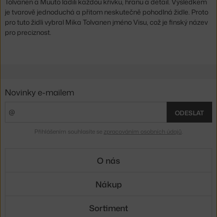
Tolvanen a Muuto ladili každou křivku, hranu a detail. Výsledkem
je tvarově jednoduchá a přitom neskutečně pohodlná židle. Proto
pro tuto židli vybral Mika Tolvanen jméno Visu, což je finský název
pro preciznost.
Novinky e-mailem
ODESLAT
Přihlášením souhlasíte se
zpracováním osobních údajů
.
O nás
Nákup
Sortiment