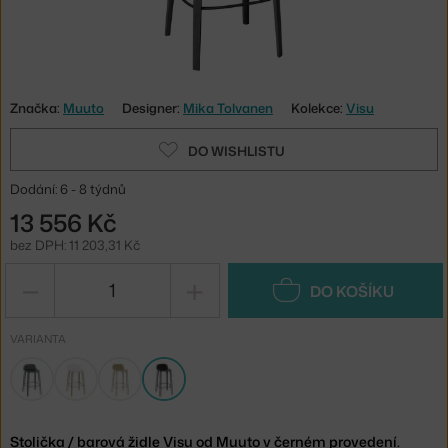
Značka:
Muuto
Designer:
Mika Tolvanen
Kolekce:
Visu
DO WISHLISTU
Dodání: 6 - 8 týdnů
13 556 Kč
bez DPH: 11 203,31 Kč
−
+
DO KOŠÍKU
VARIANTA
Stolička / barová židle Visu od Muuto v černém provedení.