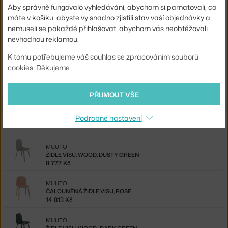
Aby správně fungovalo vyhledávání, abychom si pamatovali, co
Podnož:
dřevo
máte v košíku, abyste vy snadno zjistili stav vaší objednávky a
nemuseli se pokaždé přihlašovat, abychom vás neobtěžovali
Kód produktu
MUU-VICOUN01011
nevhodnou reklamou.
EAN
5713294832053
K tomu potřebujeme váš souhlas se zpracováním souborů
cookies. Děkujeme.
Ste zo Slovenska? Prejdite na
Barová stolička Visu 65 cm, black
Shopping from the EU? Switch to
Visu Counter Stool, black
PŘIJMOUT VŠE
Podrobné nastavení
Ze stejné kolekce
MUUTO
ŽIDLE VISU, WOOD, DUSTY GREEN
8 777 Kč
MUUTO
ČALOUNĚNÁ ŽIDLE VISU, ROSE
14 813 Kč
MUUTO