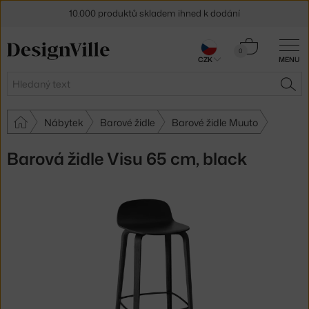
10.000 produktů skladem ihned k dodání
Sleva 5 % pro odběratele
newsletteru
Košík
0
CZK
MENU
0 Kč
30 dní na vrácení zboží
Hledat
HLE
Nábytek
Barové židle
Barové židle Muuto
Barová židle Visu 65 cm, black