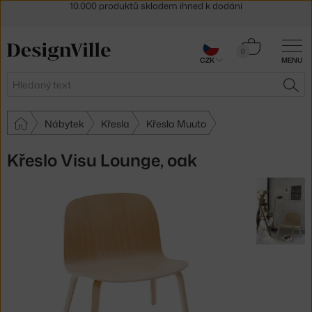
Sleva 5 % pro odběratele
newsletteru
30 dní na vrácení zboží
Košík
0
CZK
MENU
0 Kč
Hledat
HLE
Nábytek
Křesla
Křesla Muuto
Křeslo Visu Lounge, oak