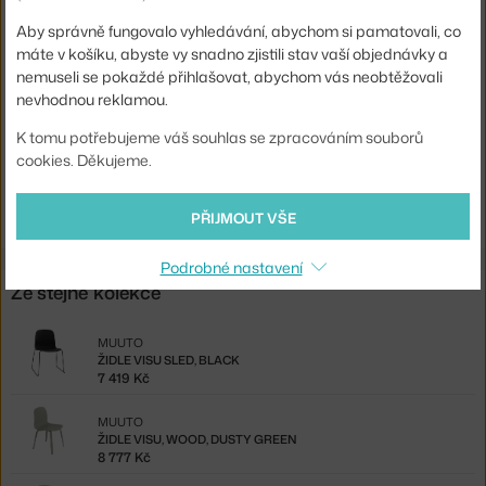
Sedák:
dřevo
Aby správně fungovalo vyhledávání, abychom si pamatovali, co
máte v košíku, abyste vy snadno zjistili stav vaší objednávky a
Podnož:
dřevo
nemuseli se pokaždé přihlašovat, abychom vás neobtěžovali
Kód produktu
MUU-VILOUWON02021
nevhodnou reklamou.
EAN
5713294824850
K tomu potřebujeme váš souhlas se zpracováním souborů
cookies. Děkujeme.
Ste zo Slovenska? Prejdite na
Kreslo Visu Lounge, oak
Shopping from the EU? Switch to
Visu Lounge Chair, oak
PŘIJMOUT VŠE
Podrobné nastavení
Ze stejné kolekce
MUUTO
ŽIDLE VISU SLED, BLACK
7 419 Kč
MUUTO
ŽIDLE VISU, WOOD, DUSTY GREEN
8 777 Kč