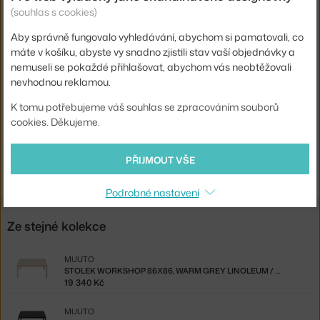
Materiál:
dubové dřevo, lakovaná dubová dýha
(souhlas s cookies)
Stohovatelné:
ne
Aby správně fungovalo vyhledávání, abychom si pamatovali, co
máte v košíku, abyste vy snadno zjistili stav vaší objednávky a
Sedák:
dřevo
nemuseli se pokaždé přihlašovat, abychom vás neobtěžovali
Podnož:
dřevo
nevhodnou reklamou.
Kód produktu
MUU-WORCHR01
K tomu potřebujeme váš souhlas se zpracováním souborů
EAN
5713294888203
cookies. Děkujeme.
Ste zo Slovenska? Prejdite na
Stolička Workshop, oak
PŘIJMOUT VŠE
Shopping from the EU? Switch to
Workshop Chair, oak
Podrobné nastavení
Ze stejné kolekce
MUUTO
STOLEK WORKSHOP 86X86, WARM GREY LINOLEUM / OAK
19 340 Kč
MUUTO