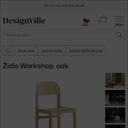
30 dní na vrácení zboží
Košík
0
CZK
MENU
0 Kč
Hledat
HLE
Nábytek
Jídelní židle
Jídelní židle Muuto
Židle Workshop, oak