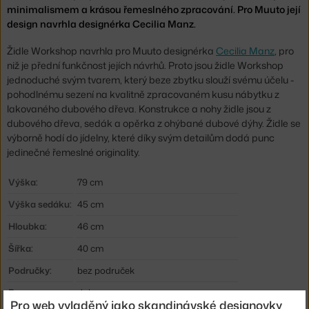
minimalismem a krásou řemeslného zpracování. Pro Muuto její
design navrhla designérka Cecilia Manz.
Židle Workshop navrhla pro Muuto designérka
Cecilia Manz
, pro
niž je přední funkčnost jejích návrhů. Proto jsou židle Workshop
jednoduché svým tvarem, který beze zbytku slouží svému účelu -
pohodlnému sezení na kvalitně zpracovaném kusu nábytku z
lakovaného dubového dřeva. Konstrukce a nohy židle jsou z
dubového dřeva, sedák a opěrka z ohýbané dubové dýhy. Židle se
výborně hodí do jídelny, které díky svým detailům dodá punc
jedinečné řemeslné originality.
Výška:
79 cm
Výška sedáku:
45 cm
Hloubka:
46 cm
Šířka:
40 cm
Područky:
bez područek
Barva:
dub
Pro web vyladěný jako skandinávské designovky