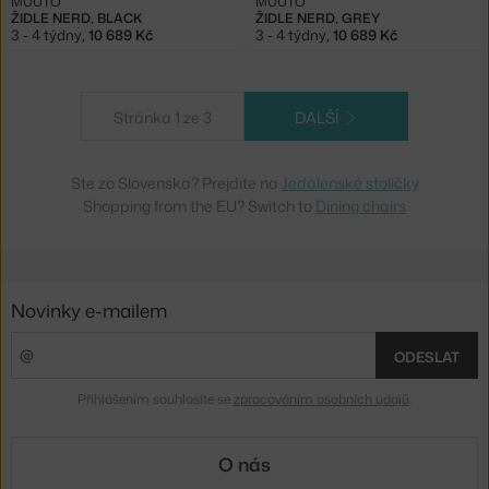
MUUTO
MUUTO
ŽIDLE NERD, BLACK
ŽIDLE NERD, GREY
3 - 4 týdny
,
10 689 Kč
3 - 4 týdny
,
10 689 Kč
Stránka 1 ze 3
DALŠÍ
Ste zo Slovenska? Prejdite na
Jedálenské stoličky
Shopping from the EU? Switch to
Dining chairs
Novinky e-mailem
ODESLAT
Přihlášením souhlasíte se
zpracováním osobních údajů
.
O nás