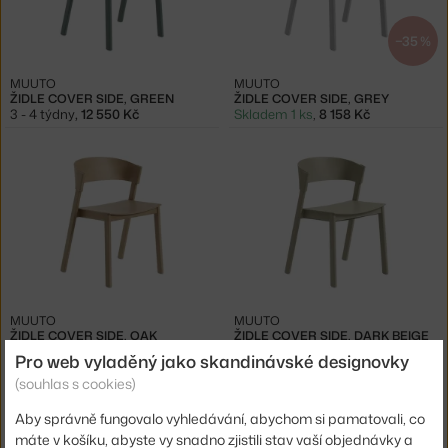
−35 %
MUUTO
MUUTO
ŽIDLE COVER SIDE, GREEN
ŽIDLE COVER SIDE, GREY
3 - 4 týdny
,
12 550 Kč
Skladem 1 ks
,
8 158 Kč
MUUTO
MUUTO
ŽIDLE COVER SIDE, OAK
ŽIDLE COVER SIDE, DARK BEIGE
3 - 4 týdny
,
12 550 Kč
3 - 4 týdny
,
12 550 Kč
Pro web vyladěný jako skandinávské designovky
(souhlas s cookies)
Aby správně fungovalo vyhledávání, abychom si pamatovali, co
máte v košíku, abyste vy snadno zjistili stav vaší objednávky a