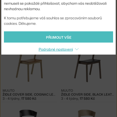
nemuseli se pokaždé přihlašovat, abychom vás neobtěžovali
nevhodnou reklamou.
K tomu potřebujeme váš souhlas se zpracováním souborů
cookies. Děkujeme.
MUUTO
MUUTO
ČALOUNĚNÁ ŽIDLE COVER SIDE, GREEN/REMIX 933
ČALOUNĚNÁ ŽIDLE COVER SIDE, BLACK/REMIX 183
8 - 10 týdnů
,
15 467 Kč
8 - 10 týdnů
,
15 467 Kč
PŘIJMOUT VŠE
Podrobné nastavení
MUUTO
MUUTO
ŽIDLE COVER SIDE, COGNAC LEATHER
ŽIDLE COVER SIDE, BLACK LEATHER/STAINED DARK BROWN
3 - 4 týdny
,
17 580 Kč
3 - 4 týdny
,
17 580 Kč