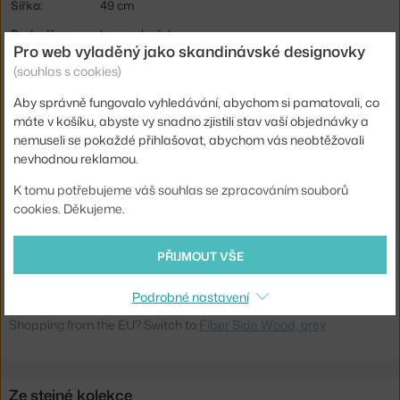
Šířka:
49 cm
Područky:
bez područek
Pro web vyladěný jako skandinávské designovky
Barva:
šedá
(souhlas s cookies)
Materiál:
dřevěná vlákna, podnož dub, plast
Aby správně fungovalo vyhledávání, abychom si pamatovali, co
Stohovatelné:
ne
máte v košíku, abyste vy snadno zjistili stav vaší objednávky a
nemuseli se pokaždé přihlašovat, abychom vás neobtěžovali
Sedák:
plast
nevhodnou reklamou.
Podnož:
dřevo
K tomu potřebujeme váš souhlas se zpracováním souborů
Typ:
Jídelní židle
cookies. Děkujeme.
Kód produktu
MUU-FISIDWON02031
PŘIJMOUT VŠE
EAN
5713294392144
Podrobné nastavení
Ste zo Slovenska? Prejdite na
Fiber Side Wood, grey
Shopping from the EU? Switch to
Fiber Side Wood, grey
Ze stejné kolekce