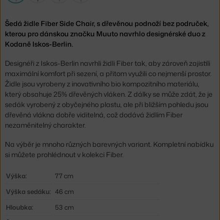
Šedá židle Fiber Side Chair, s dřevěnou podnoží bez područek,
kterou pro dánskou značku Muuto navrhlo designérské duo z
Kodaně Iskos-Berlin.
Designéři z Iskos-Berlin navrhli židli Fiber tak, aby zároveň zajistili
maximální komfort při sezení, a přitom využili co nejmenší prostor.
Židle jsou vyrobeny z inovativního bio kompozitního materiálu,
který obsahuje 25% dřevěných vláken. Z dálky se může zdát, že je
sedák vyrobený z obyčejného plastu, ale při bližším pohledu jsou
dřevěná vlákna dobře viditelná, což dodává židlím Fiber
nezaměnitelný charakter.
Na výběr je mnoho různých barevných variant. Kompletní nabídku
si můžete prohlédnout v kolekci Fiber.
Výška:
77 cm
Výška sedáku:
46 cm
Hloubka:
53 cm