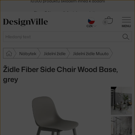
Sleva 5 % pro odběratele
newsletteru
30 dní na vrácení zboží
Košík
0
CZK
MENU
0 Kč
Hledat
HLE
Nábytek
Jídelní židle
Jídelní židle Muuto
Židle Fiber Side Chair Wood Base,
grey