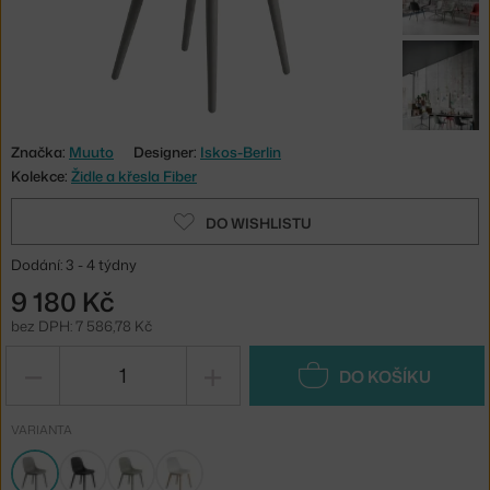
Značka:
Muuto
Designer:
Iskos-Berlin
Kolekce:
Židle a křesla Fiber
DO WISHLISTU
Dodání: 3 - 4 týdny
9 180 Kč
bez DPH: 7 586,78 Kč
−
+
DO KOŠÍKU
VARIANTA