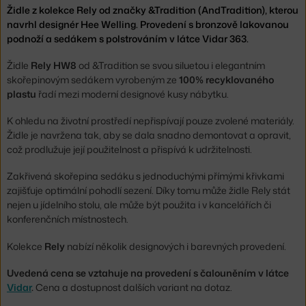
Židle z kolekce Rely od značky &Tradition (AndTradition), kterou
navrhl designér Hee Welling. Provedení s bronzově lakovanou
podnoží a sedákem s polstrováním v látce Vidar 363.
Židle
Rely HW8
od &Tradition se svou siluetou i elegantním
skořepinovým sedákem vyrobeným ze
100% recyklovaného
plastu
řadí mezi moderní designové kusy nábytku.
K ohledu na životní prostředí nepřispívají pouze zvolené materiály.
Židle je navržena tak, aby se dala snadno demontovat a opravit,
což prodlužuje její použitelnost a přispívá k udržitelnosti.
Zakřivená skořepina sedáku s jednoduchými přímými křivkami
zajišťuje optimální pohodlí sezení. Díky tomu může židle Rely stát
nejen u jídelního stolu, ale může být použita i v kancelářích či
konferenčních místnostech.
Kolekce
Rely
nabízí několik designových i barevných provedení.
Uvedená cena se vztahuje na provedení s čalouněním v látce
Vidar
.
Cena a dostupnost dalších variant na dotaz.