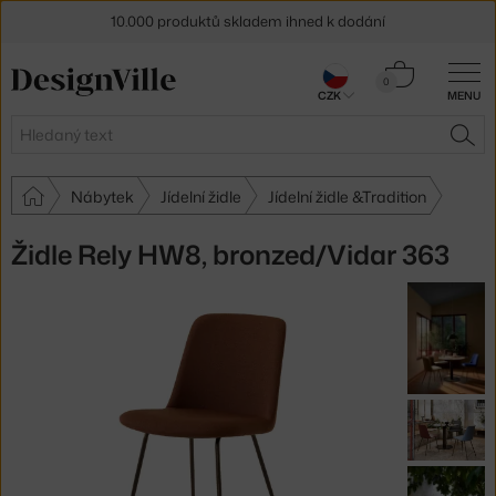
10.000 produktů skladem ihned k dodání
Sleva 5 % pro odběratele
newsletteru
Košík
0
CZK
MENU
0 Kč
30 dní na vrácení zboží
Hledat
HLE
Nábytek
Jídelní židle
Jídelní židle &Tradition
Židle Rely HW8, bronzed/Vidar 363