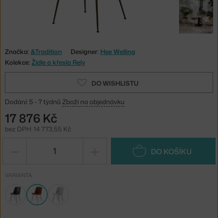
Značka:
&Tradition
Designer:
Hee Welling
Kolekce:
Židle a křesla Rely
DO WISHLISTU
Dodání: 5 - 7 týdnů
Zboží na objednávku
17 876 Kč
bez DPH: 14 773,55 Kč
−
+
DO KOŠÍKU
VARIANTA