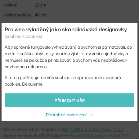
Výška:
82 cm
Výška sedáku:
48 cm
Hloubka:
55 cm
Pro web vyladěný jako skandinávské designovky
Šířka:
47 cm
(souhlas s cookies)
Hmotnost:
5,7 kg
Aby správně fungovalo vyhledávání, abychom si pamatovali, co
máte v košíku, abyste vy snadno zjistili stav vaší objednávky a
Područky:
bez područek
nemuseli se pokaždé přihlašovat, abychom vás neobtěžovali
Barva:
hnědá
nevhodnou reklamou.
Materiál:
textilní potah, plast, práškově lakovaná ocel
K tomu potřebujeme váš souhlas se zpracováním souborů
cookies. Děkujeme.
Sedák:
čalouněný
Podnož:
kov
PŘIJMOUT VŠE
Typ:
Jídelní židle
Kód produktu
AND-HW8-BRZ_FG4
Podrobné nastavení
Ste zo Slovenska? Prejdite na
Rely HW8, bronzed/Vidar 363
Shopping from the EU? Switch to
Rely HW8, bronzed/Vidar 363