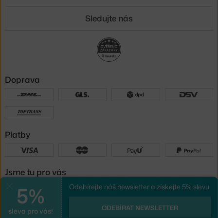
Sledujte nás
Doprava
Platby
Jsme tu pro vás
5%
Odebírejte náš newsletter a získejte 5% slevu.
Zavřít
UX design
a
e-shop na míru
od
ODEBÍRAT NEWSLETTER
sleva pro vás!
PeckaDesign