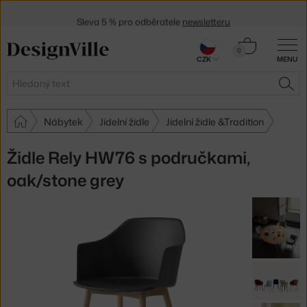
Sleva 5 % pro odběratele
newsletteru
30 dní na vrácení zboží
Košík
0
CZK
MENU
0 Kč
Hledat
HLE
Nábytek
Jídelní židle
Jídelní židle &Tradition
Židle Rely HW76 s područkami,
oak/stone grey