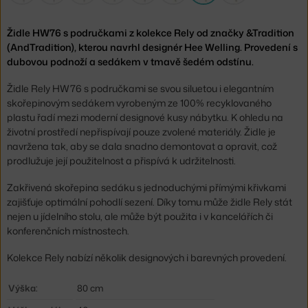
Židle HW76 s područkami z kolekce Rely od značky &Tradition
(AndTradition), kterou navrhl designér Hee Welling. Provedení s
dubovou podnoží a sedákem v tmavě šedém odstínu.
Židle Rely HW76 s područkami se svou siluetou i elegantním
skořepinovým sedákem vyrobeným ze 100% recyklovaného
plastu řadí mezi moderní designové kusy nábytku. K ohledu na
životní prostředí nepřispívají pouze zvolené materiály. Židle je
navržena tak, aby se dala snadno demontovat a opravit, což
prodlužuje její použitelnost a přispívá k udržitelnosti.
Zakřivená skořepina sedáku s jednoduchými přímými křivkami
zajišťuje optimální pohodlí sezení. Díky tomu může židle Rely stát
nejen u jídelního stolu, ale může být použita i v kancelářích či
konferenčních místnostech.
Kolekce Rely nabízí několik designových i barevných provedení.
Výška:
80 cm