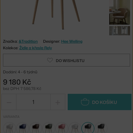
Značka:
&Tradition
Designer:
Hee Welling
Kolekce:
Židle a křesla Rely
DO WISHLISTU
Dodání: 4 - 6 týdnů
9 180 Kč
bez DPH: 7 586,78 Kč
−
+
DO KOŠÍKU
VARIANTA