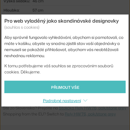
Výška sedáku:
46 cm
Hloubka:
57 cm
Šířka:
59,5 cm
Pro web vyladěný jako skandinávské designovky
(souhlas s cookies)
Hmotnost:
7,04 kg
Aby správně fungovalo vyhledávání, abychom si pamatovali, co
Područky:
s područkami
máte v košíku, abyste vy snadno zjistili stav vaší objednávky a
Barva:
tmavě šedá
nemuseli se pokaždé přihlašovat, abychom vás neobtěžovali
nevhodnou reklamou.
Materiál:
recyklovaný plast, dubové dřevo
K tomu potřebujeme váš souhlas se zpracováním souborů
Sedák:
plast
cookies. Děkujeme.
Podnož:
dřevo
Typ:
Jídelní židle
PŘIJMOUT VŠE
Kód produktu
AND-134170A062
Podrobné nastavení
Ste zo Slovenska? Prejdite na
Stolička Rely HW76, oak/stone grey
Shopping from the EU? Switch to
Rely HW76, oak/stone grey