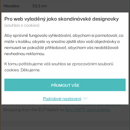
Hloubka:
53,3 cm
Šířka:
48,5 cm
Pro web vyladěný jako skandinávské designovky
Hmotnost:
6,18 kg
(souhlas s cookies)
Područky:
bez područek
Aby správně fungovalo vyhledávání, abychom si pamatovali, co
máte v košíku, abyste vy snadno zjistili stav vaší objednávky a
Barva:
bílá
nemuseli se pokaždé přihlašovat, abychom vás neobtěžovali
Materiál:
ořechové dřevo, plast
nevhodnou reklamou.
Sedák:
plast
K tomu potřebujeme váš souhlas se zpracováním souborů
cookies. Děkujeme.
Podnož:
dřevo
Typ:
Jídelní židle
PŘIJMOUT VŠE
Kód produktu
AND-134151A061
Podrobné nastavení
Ste zo Slovenska? Prejdite na
Stolička Rely HW71, walnut/white
Shopping from the EU? Switch to
Rely HW71, walnut/white