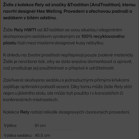
Židle z kolekce Rely od značky &Tradition (AndTradition), kterou
navrhl designér Hee Welling. Provedení s ořechovou podnoží a
sedákem v bílém odstínu.
Židle
Rely HW71
od &Tradition se svou siluetou i elegantním
skořepinovým sedákem vyrobeným ze
100% recyklovaného
plastu
řadí mezi moderní designové kusy nábytku.
K ohledu na životní prostředí nepřispívají pouze zvolené materiály.
Židle je navržena tak, aby se dala snadno demontovat a opravit,
což prodlužuje její použitelnost a přispívá k udržitelnosti.
Zakřivená skořepina sedáku s jednoduchými přímými křivkami
zajišťuje optimální pohodlí sezení. Díky tomu může židle Rely stát
nejen u jídelního stolu, ale může být použita i v kancelářích či
konferenčních místnostech.
Kolekce
Rely
nabízí několik designových i barevných provedení.
Výška:
81 cm
Výška sedáku:
45,5 cm