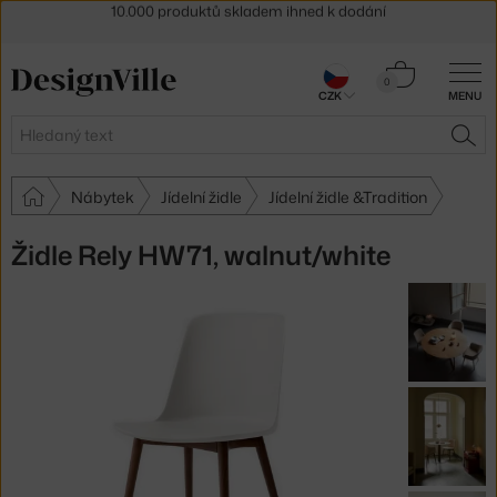
Sleva 5 % pro odběratele
newsletteru
30 dní na vrácení zboží
Košík
0
CZK
MENU
0 Kč
Hledat
HLE
Nábytek
Jídelní židle
Jídelní židle &Tradition
Židle Rely HW71, walnut/white