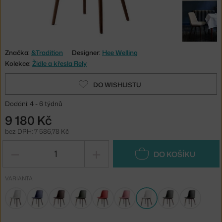
Značka:
&Tradition
Designer:
Hee Welling
Kolekce:
Židle a křesla Rely
DO WISHLISTU
Dodání: 4 - 6 týdnů
9 180 Kč
bez DPH: 7 586,78 Kč
−
+
DO KOŠÍKU
VARIANTA