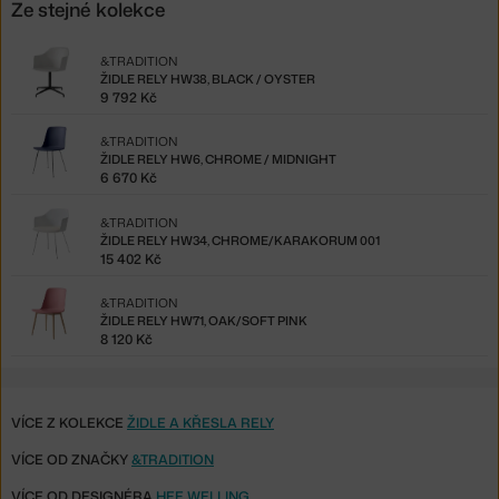
Ze stejné kolekce
&TRADITION
ŽIDLE RELY HW38, BLACK / OYSTER
9 792 Kč
&TRADITION
ŽIDLE RELY HW6, CHROME / MIDNIGHT
6 670 Kč
&TRADITION
ŽIDLE RELY HW34, CHROME/KARAKORUM 001
15 402 Kč
&TRADITION
ŽIDLE RELY HW71, OAK/SOFT PINK
8 120 Kč
VÍCE Z KOLEKCE
ŽIDLE A KŘESLA RELY
VÍCE OD ZNAČKY
&TRADITION
VÍCE OD DESIGNÉRA
HEE WELLING