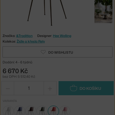
Značka:
&Tradition
Designer:
Hee Welling
Kolekce:
Židle a křesla Rely
DO WISHLISTU
Dodání: 4 - 6 týdnů
6 670 Kč
bez DPH: 5 512,40 Kč
−
+
DO KOŠÍKU
VARIANTA