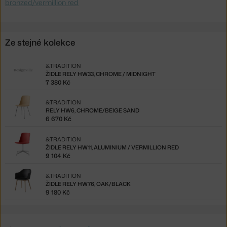
bronzed/vermillion red
Ze stejné kolekce
&TRADITION
ŽIDLE RELY HW33, CHROME / MIDNIGHT
7 380 Kč
&TRADITION
RELY HW6, CHROME/BEIGE SAND
6 670 Kč
&TRADITION
ŽIDLE RELY HW11, ALUMINIUM / VERMILLION RED
9 104 Kč
&TRADITION
ŽIDLE RELY HW76, OAK/BLACK
9 180 Kč