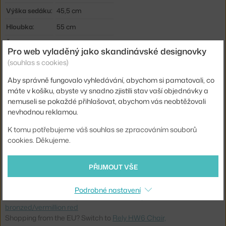
Výška sedáku:
45,5 cm
Hloubka:
55 cm
Šířka:
47 cm
Pro web vyladěný jako skandinávské designovky
Hmotnost:
5,2 kg
(souhlas s cookies)
Područky:
bez područek
Aby správně fungovalo vyhledávání, abychom si pamatovali, co
máte v košíku, abyste vy snadno zjistili stav vaší objednávky a
Barva:
červená
nemuseli se pokaždé přihlašovat, abychom vás neobtěžovali
Materiál:
ocel, plast
nevhodnou reklamou.
Sedák:
plast
K tomu potřebujeme váš souhlas se zpracováním souborů
Podnož:
kov
cookies. Děkujeme.
Typ:
Jídelní židle
PŘIJMOUT VŠE
Kód produktu
AND-133905A068
Podrobné nastavení
Ste zo Slovenska? Prejdite na
Stolička Rely HW6,
bronzed/vermillion red
Shopping from the EU? Switch to
Rely HW6 Chair,