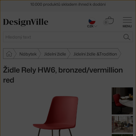
Sleva 5 % pro odběratele
newsletteru
30 dní na vrácení zboží
Košík
0
CZK
MENU
0 Kč
Hledat
HLE
Nábytek
Jídelní židle
Jídelní židle &Tradition
Židle Rely HW6, bronzed/vermillion
red