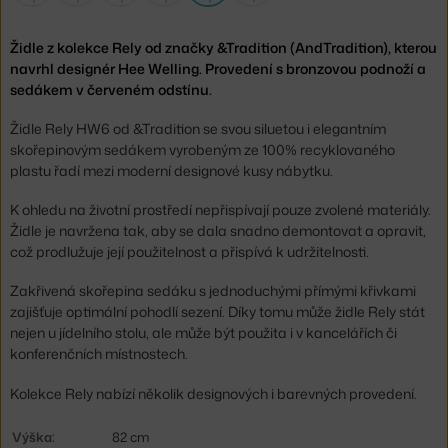
Židle z kolekce Rely od značky &Tradition (AndTradition), kterou
navrhl designér Hee Welling. Provedení s bronzovou podnoží a
sedákem v červeném odstínu.
Židle Rely HW6 od &Tradition se svou siluetou i elegantním
skořepinovým sedákem vyrobeným ze 100% recyklovaného
plastu řadí mezi moderní designové kusy nábytku.
K ohledu na životní prostředí nepřispívají pouze zvolené materiály.
Židle je navržena tak, aby se dala snadno demontovat a opravit,
což prodlužuje její použitelnost a přispívá k udržitelnosti.
Zakřivená skořepina sedáku s jednoduchými přímými křivkami
zajišťuje optimální pohodlí sezení. Díky tomu může židle Rely stát
nejen u jídelního stolu, ale může být použita i v kancelářích či
konferenčních místnostech.
Kolekce Rely nabízí několik designových i barevných provedení.
Výška:
82 cm