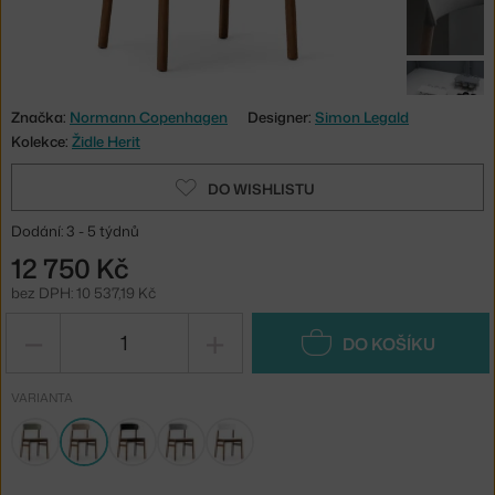
Značka:
Normann Copenhagen
Designer:
Simon Legald
Kolekce:
Židle Herit
DO WISHLISTU
Dodání: 3 - 5 týdnů
12 750 Kč
bez DPH: 10 537,19 Kč
−
+
DO KOŠÍKU
VARIANTA