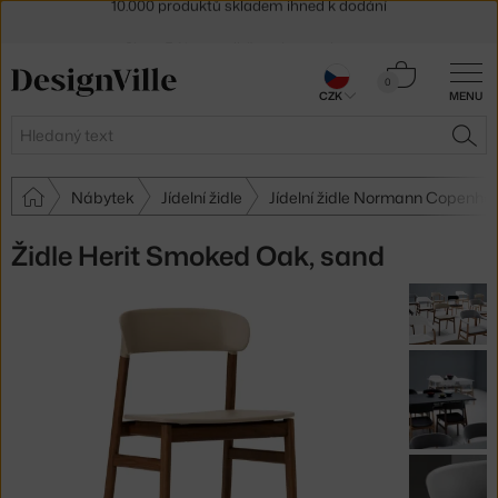
Sleva 5 % pro odběratele
newsletteru
30 dní na vrácení zboží
Košík
0
CZK
MENU
0 Kč
Hledat
HLE
Nábytek
Jídelní židle
Jídelní židle Normann Copenha
Židle Herit Smoked Oak, sand