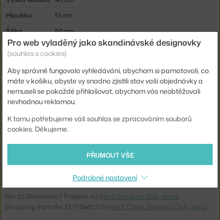
Hloubka:
51 cm
Šířka:
50 cm
Pro web vyladěný jako skandinávské designovky
Hmotnost:
6,2 kg
(souhlas s cookies)
Područky:
bez područek
Aby správně fungovalo vyhledávání, abychom si pamatovali, co
Barva:
písková, tmavé dřevo
máte v košíku, abyste vy snadno zjistili stav vaší objednávky a
nemuseli se pokaždé přihlašovat, abychom vás neobtěžovali
Materiál:
dubové dřevo, plast
nevhodnou reklamou.
Stohovatelné:
ne
K tomu potřebujeme váš souhlas se zpracováním souborů
Sedák:
plast
cookies. Děkujeme.
Podnož:
dřevo
PŘIJMOUT VŠE
Kód produktu
NCP-1401008
EAN
5712396023918
Podrobné nastavení
Ste zo Slovenska? Prejdite na
Herit Smoked Oak, sand
Shopping from the EU? Switch to
Herit Chair Smoked Oak, sand