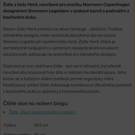
Židle z řady Herit, navržená pro značku Normann Copenhagen
designérem Simonem Legaldem v pískové barvě s podnožím z
kouřového dubu.
Název židle Herit pochází ze slova heritage - dědictví. Tradice
dánského designu měla neoddiskutovatelný vliv na autora
Simona Legalda při vyváření této řady. Židle Herit, která je
samostatně fungujícím a výrazným designérským kouskem
současnosti, odkazuje na jednotlivé éry dánského designu.
Zajímavý je tvar zakřivení židle - ten není náhodný, byl přesně
navržen aby kopíroval tvar těla a nabízel mu ideální oporu. Jeho
krása se s každým úhlem pohledu jemně organicky mění.
Nadčasový vzhled židle dokresluje kombinace dřevěného podnoží
z kouřového dubu s opěrkou z tvarovaného plastu.
Čtěte více na našem blogu:
Židle, které spojují tradici s inovací
Výška:
78,5 cm
Výška sedáku:
45 cm