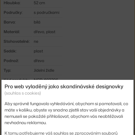
Hloubka:
52 cm
Područky:
s područkami
Barva:
bílá
Materiál:
dřevo, plast
Stohovatelné:
ne
Sedák:
plast
Podnož:
dřevo
Typ:
Jídelní židle
Kód produktu
NCP-603206
Pro web vyladěný jako skandinávské designovky
EAN
5712396015135
(souhlas s cookies)
Aby správně fungovalo vyhledávání, abychom si pamatovali, co
Ste zo Slovenska? Prejdite na
Stolička Form s podpierkami rúk
máte v košíku, abyste vy snadno zjistili stav vaší objednávky a
Black Oak, white
nemuseli se pokaždé přihlašovat, abychom vás neobtěžovali
Shopping from the EU? Switch to
Form Armchair Black Oak, white
nevhodnou reklamou.
K tomu potřebujeme váš souhlas se zpracováním souborů