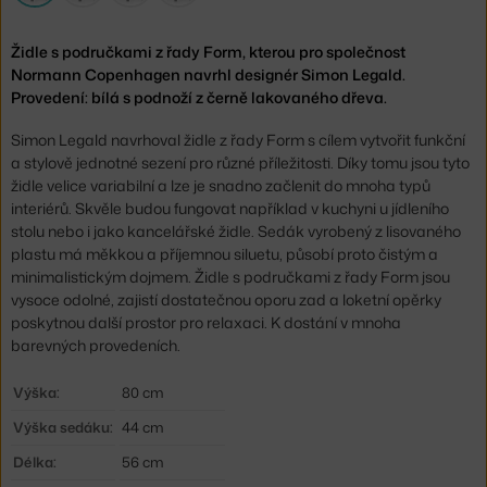
Židle s područkami z řady Form, kterou pro společnost
Normann Copenhagen navrhl designér Simon Legald.
Provedení: bílá s podnoží z černě lakovaného dřeva.
Simon Legald navrhoval židle z řady Form s cílem vytvořit funkční
a stylově jednotné sezení pro různé příležitosti. Díky tomu jsou tyto
židle velice variabilní a lze je snadno začlenit do mnoha typů
interiérů. Skvěle budou fungovat například v kuchyni u jídleního
stolu nebo i jako kancelářské židle. Sedák vyrobený z lisovaného
plastu má měkkou a příjemnou siluetu, působí proto čistým a
minimalistickým dojmem. Židle s područkami z řady Form jsou
vysoce odolné, zajistí dostatečnou oporu zad a loketní opěrky
poskytnou další prostor pro relaxaci. K dostání v mnoha
barevných provedeních.
Výška:
80 cm
Výška sedáku:
44 cm
Délka:
56 cm