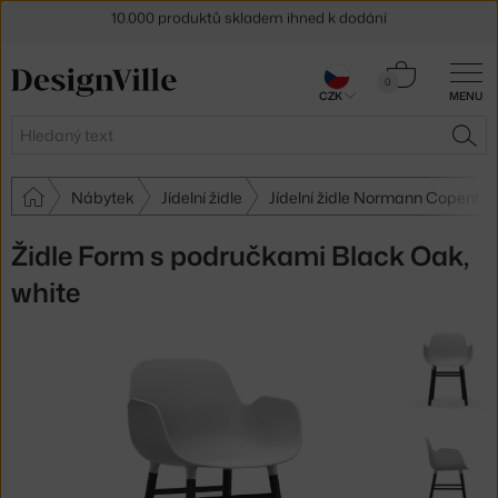
Sleva 5 % pro odběratele
newsletteru
30 dní na vrácení zboží
Košík
0
CZK
MENU
0 Kč
Hledat
HLE
Nábytek
Jídelní židle
Jídelní židle Normann Copenha
Židle Form s područkami Black Oak,
white