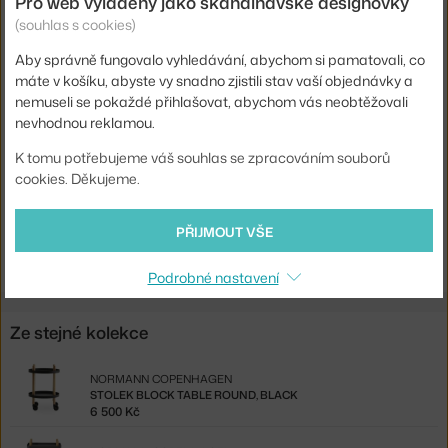
Pro web vyladěný jako skandinávské designovky
(souhlas s cookies)
Deska
kov
stolu:
Aby správně fungovalo vyhledávání, abychom si pamatovali, co
máte v košíku, abyste vy snadno zjistili stav vaší objednávky a
Info k
Čistěte vlkým hadříkem. Dodáváme v plochém balení.
nemuseli se pokaždé přihlašovat, abychom vás neobtěžovali
produktu:
Snadno složíte bez použití nářadí.
nevhodnou reklamou.
Kód
NCP-602207
produktu
K tomu potřebujeme váš souhlas se zpracováním souborů
cookies. Děkujeme.
EAN
5707434058144
PŘIJMOUT VŠE
Ste zo Slovenska? Prejdite na
Stolík Block Table, black
Shopping from the EU? Switch to
Block Table, black
Podrobné nastavení
Ze stejné kolekce
NORMANN COPENHAGEN
STOLEK BLOCK TABLE ROUND, BLACK
6 500 Kč