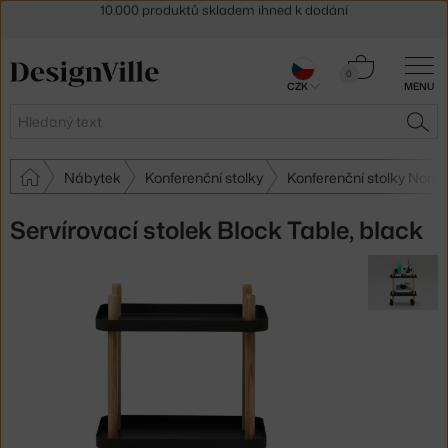
Sleva 5 % pro odběratele
newsletteru
30 dní na vrácení zboží
Košík
0
CZK
MENU
0 Kč
Hledat
HLE
Nábytek
Konferenční stolky
Konferenční stolky No
Servírovací stolek Block Table, black