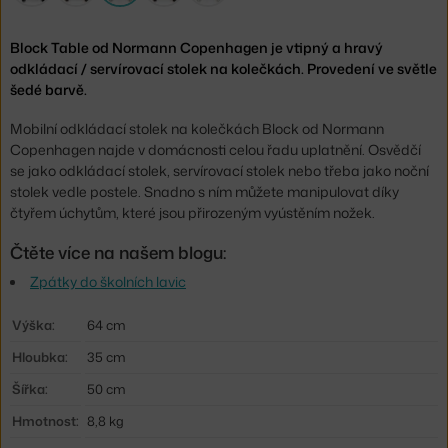
Block Table od Normann Copenhagen je vtipný a hravý
odkládací / servírovací stolek na kolečkách. Provedení ve světle
šedé barvě.
Mobilní odkládací stolek na kolečkách Block od Normann
Copenhagen najde v domácnosti celou řadu uplatnění. Osvědčí
se jako odkládací stolek, servírovací stolek nebo třeba jako noční
stolek vedle postele. Snadno s ním můžete manipulovat díky
čtyřem úchytům, které jsou přirozeným vyústěním nožek.
Čtěte více na našem blogu:
Zpátky do školních lavic
Výška:
64 cm
Hloubka:
35 cm
Šířka:
50 cm
Hmotnost:
8,8 kg