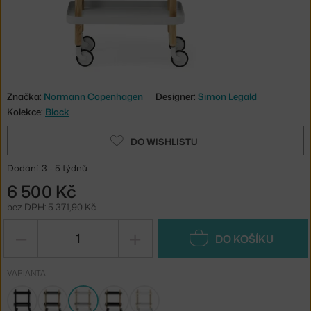
Značka:
Normann Copenhagen
Designer:
Simon Legald
Kolekce:
Block
DO WISHLISTU
Dodání: 3 - 5 týdnů
6 500 Kč
bez DPH: 5 371,90 Kč
−
+
DO KOŠÍKU
VARIANTA