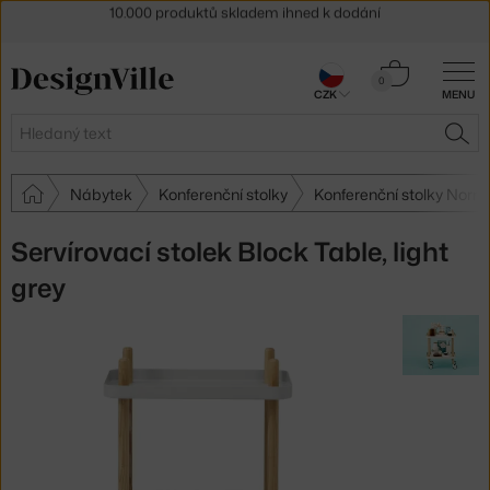
Sleva 5 % pro odběratele
newsletteru
30 dní na vrácení zboží
Košík
0
CZK
MENU
0 Kč
Hledat
HLE
Nábytek
Konferenční stolky
Konferenční stolky No
Servírovací stolek Block Table, light
grey