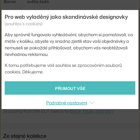
Barva:
světle šedá
Materiál:
lakovaná ocel, jasanové dřevo
Pro web vyladěný jako skandinávské designovky
Podnož:
s kolečky
(souhlas s cookies)
Tvar stolu:
obdélník
Aby správně fungovalo vyhledávání, abychom si pamatovali, co
máte v košíku, abyste vy snadno zjistili stav vaší objednávky a
Deska
kov
nemuseli se pokaždé přihlašovat, abychom vás neobtěžovali
stolu:
nevhodnou reklamou.
Info k
Čistěte vlkým hadříkem. Dodáváme v plochém balení.
produktu:
Snadno složíte bez použití nářadí.
K tomu potřebujeme váš souhlas se zpracováním souborů
cookies. Děkujeme.
Kód
NCP-602200
produktu
PŘIJMOUT VŠE
EAN
5707434055563
Podrobné nastavení
Ste zo Slovenska? Prejdite na
Stolík Block Table, light grey
Shopping from the EU? Switch to
Block Table, light grey
Ze stejné kolekce