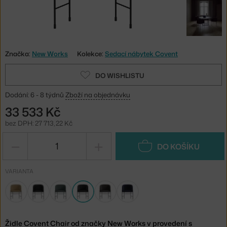
Značka:
New Works
Kolekce:
Sedací nábytek Covent
DO WISHLISTU
Dodání: 6 - 8 týdnů
Zboží na objednávku
33 533 Kč
bez DPH: 27 713,22 Kč
−
+
DO KOŠÍKU
VARIANTA
Židle Covent Chair od značky New Works v provedení s