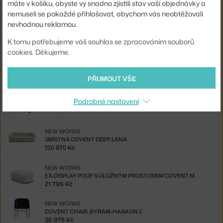
Sedák:
čalouněný
máte v košíku, abyste vy snadno zjistili stav vaší objednávky a
nemuseli se pokaždé přihlašovat, abychom vás neobtěžovali
Podnož:
kov
nevhodnou reklamou.
Kód produktu
NWK-40601-C-H65180
K tomu potřebujeme váš souhlas se zpracováním souborů
cookies. Děkujeme.
Ste zo Slovenska? Prejdite na
Covent Chair, Hallingdal 65, 180
Shopping from the EU? Switch to
Covent Chair, Hallingdal 180
PŘIJMOUT VŠE
Podrobné nastavení
Ze stejné kolekce
NEW WORKS
3MÍSTNÁ COVENT DEEP, LANA
120 870 Kč
NEW WORKS
EX-DISPLAY POUF S ÚLOŽNÝM PROSTOREM COVENT MEDIUM
21 796 Kč
NEW WORKS
COVENT CHAIR, BYRAM-HAAKON 2
36 975 Kč