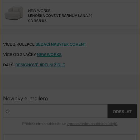
NEW WORKS
LENOŠKA COVENT, BARNUM LANA 24
93 968 Kč
VÍCE Z KOLEKCE
SEDACÍ NÁBYTEK COVENT
VÍCE OD ZNAČKY
NEW WORKS
DALŠÍ
DESIGNOVÉ JÍDELNÍ ŽIDLE
Novinky e-mailem
ODESLAT
Přihlášením souhlasíte se
zpracováním osobních údajů
.