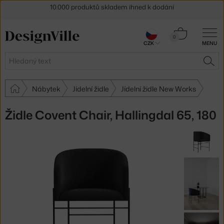
Sleva 5 % pro odběratele
newsletteru
Košík
30 dní na vrácení zboží
0
CZK
MENU
0 Kč
Hledat
HLE
Nábytek
Jídelní židle
Jídelní židle New Works
Židle Covent Chair, Hallingdal 65, 180