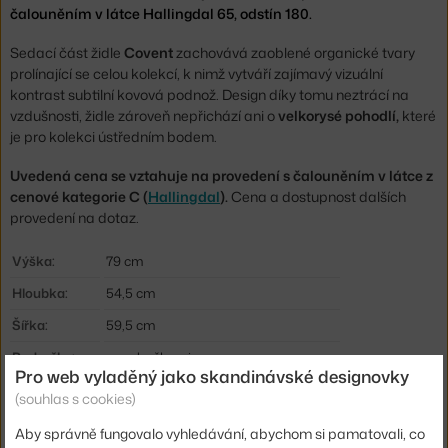
čalouněním v látce Hallingdal 65, odstín 180.
Sedací část židle
Covent
zachovává zaoblené organické tvary
prolínající se celou kolekcí, k nimž vytváří zajímavý vizuální
kontrast subtilní kovová podnož. Design díky tomu neztrácí na
vzdušnosti, židle zároveň nepřichází ani o
velkorysé pohodlí,
které
je pro kolekci ústředním bodem.
Uvedená cena se vztahuje na provedení s čalouněním v látce z
cenové kategorie C (
Hallingdal
).
Cena a dostupnost dalších
provedení na dotaz.
Výška:
79 cm
Hloubka:
54,5 cm
Šířka:
59,5 cm
Područky:
s područkami
Pro web vyladěný jako skandinávské designovky
Barva:
tmavě šedá
(souhlas s cookies)
Materiál:
textilní potah, práškově lakovaná ocel
Aby správně fungovalo vyhledávání, abychom si pamatovali, co