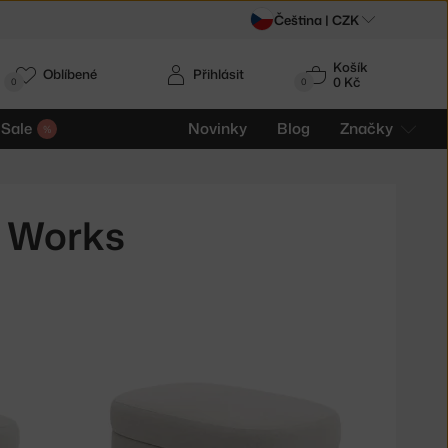
Čeština |
CZK
Košík
Oblíbené
Přihlásit
0 Kč
0
0
Sale
Novinky
Blog
Značky
w Works