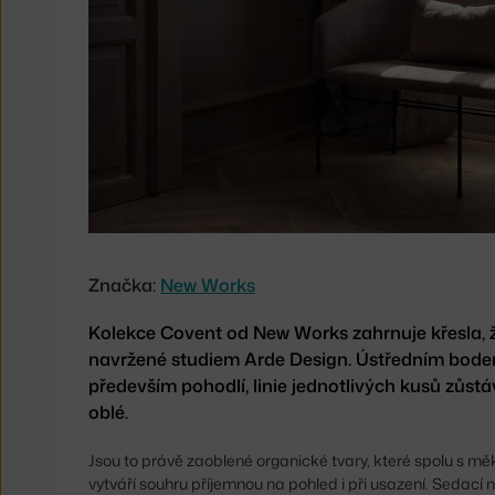
Covent
Značka:
New Works
Kolekce Covent od New Works zahrnuje křesla, ž
navržené studiem Arde Design. Ústředním bode
především pohodlí, linie jednotlivých kusů zůst
oblé.
Jsou to právě zaoblené organické tvary, které spolu s 
vytváří souhru příjemnou na pohled i při usazení. Sedací