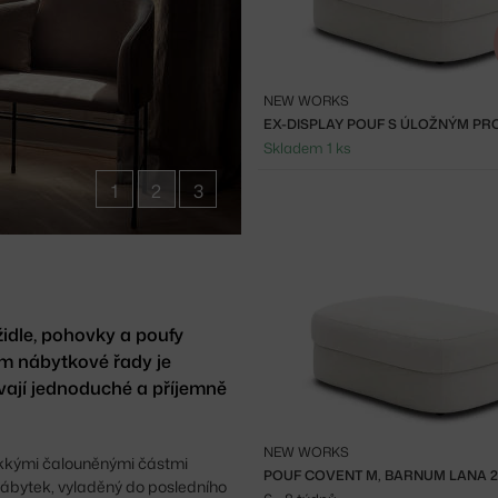
NEW WORKS
Skladem 1 ks
1
2
3
idle, pohovky a poufy
m nábytkové řady je
ávají jednoduché a příjemně
NEW WORKS
měkkými čalouněnými částmi
POUF COVENT M, BARNUM LANA 
 nábytek, vyladěný do posledního