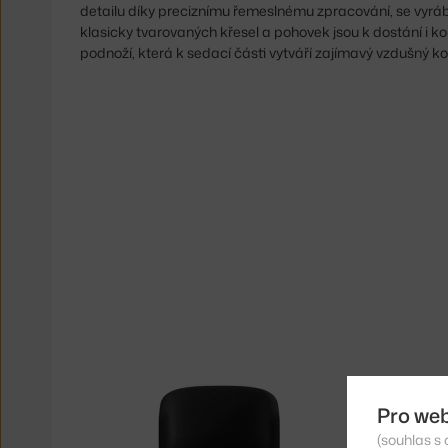
detailu díky preciznímu řemeslnému zpracování, se vyrá
klasicky tvarovaných křesel a pohovek jsou k dostání i ko
podnoží, která k sedací části vytváří zajímavý vzdušný ko
Pro we
(souhlas s 