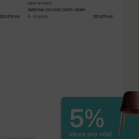
NEW WORKS
3MÍSTNÁ COVENT DEEP, HEMP
120 870 Kč
6 - 8 týdnů
120 870 Kč
5%
Zavřít
sleva pro vás!
o
Covent Furniture