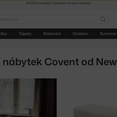
Sleva 5 % pro odběratele
newsletteru
30 dní na vrácení zboží
edat
HLEDAT
lňky
Tapety
Stolování
Outdoor
Summer 
 nábytek Covent od Ne