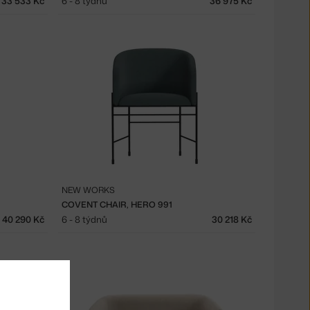
33 533 Kč
6 - 8 týdnů
36 975 Kč
NEW WORKS
COVENT CHAIR, HERO 991
40 290 Kč
6 - 8 týdnů
30 218 Kč