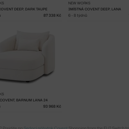
KS
NEW WORKS
COVENT DEEP, DARK TAUPE
3MÍSTNÁ COVENT DEEP, LANA
ů
87 338 Kč
6 - 8 týdnů
KS
COVENT, BARNUM LANA 24
ů
93 968 Kč
? Prejdite na
Sedací nábytok Covent
Shopping from the EU? Switch t