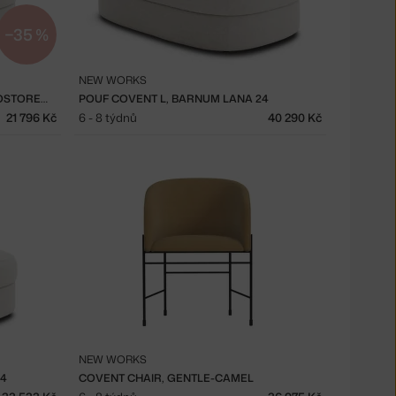
−35 %
NEW WORKS
EX-DISPLAY POUF S ÚLOŽNÝM PROSTOREM COVENT MEDIUM
POUF COVENT L, BARNUM LANA 24
21 796 Kč
6 - 8 týdnů
40 290 Kč
NEW WORKS
24
COVENT CHAIR, GENTLE-CAMEL