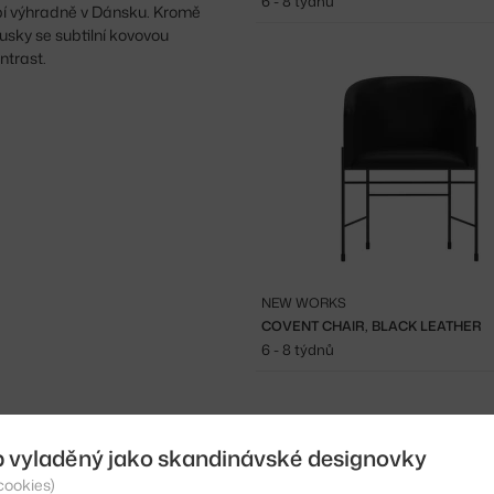
6 - 8 týdnů
bí výhradně v Dánsku. Kromě
usky se subtilní kovovou
ntrast.
NEW WORKS
COVENT CHAIR, BLACK LEATHER
6 - 8 týdnů
b vyladěný jako skandinávské designovky
cookies)