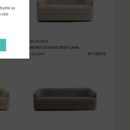
byste vy
m vás
NEW WORKS
2
2MÍSTNÁ COVENT DEEP, LANA
36 975 Kč
6 - 8 týdnů
87 338 Kč