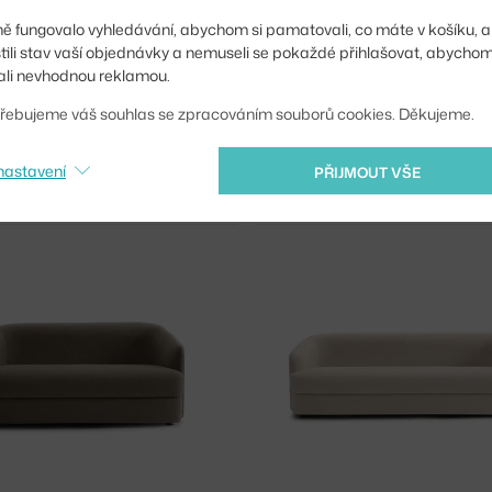
ě fungovalo vyhledávání, abychom si pamatovali, co máte v košíku, a
stili stav vaší objednávky a nemuseli se pokaždé přihlašovat, abycho
li nevhodnou reklamou.
řebujeme váš souhlas se zpracováním souborů cookies. Děkujeme.
KS
NEW WORKS
nastavení
PŘIJMOUT VŠE
HAIR, FLOYD 193
COVENT CHAIR, BYRAM-HAAKON 
ů
26 903 Kč
6 - 8 týdnů