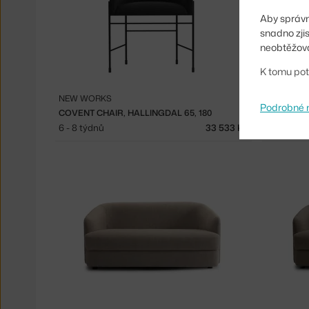
Aby správn
snadno zji
neobtěžova
K tomu pot
NEW WORKS
NEW WOR
Podrobné 
COVENT CHAIR, HALLINGDAL 65, 180
COVENT C
6 - 8 týdnů
33 533 Kč
6 - 8 týdn