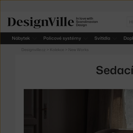
In love with
Hl
Scandinavian
Design
Nábytek
Policové systémy
Svítidla
Dop
Designville.cz
>
Kolekce
>
New Works
Sedací
Produkty
v
kolekci
Sedací
nábytek