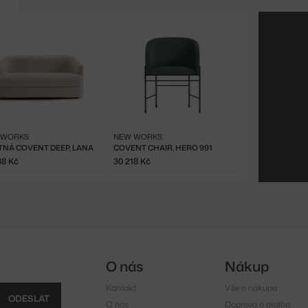
 WORKS
NEW WORKS
TNÁ COVENT DEEP, LANA
COVENT CHAIR, HERO 991
38 Kč
30 218 Kč
O nás
Nákup
Kontakt
Vše o nákupu
ODESLAT
O nás
Doprava a platba