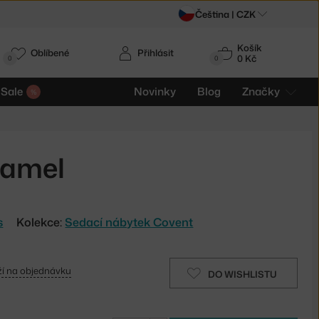
Čeština |
CZK
Košík
Oblíbené
Přihlásit
0 Kč
0
0
Sale
Novinky
Blog
Značky
Camel
s
Kolekce:
Sedací nábytek Covent
í na objednávku
DO WISHLISTU