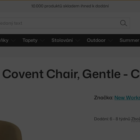
Sleva 5 % pro odběratele
newsletteru
30 dní na vrácení zboží
edat
HLEDAT
lňky
Tapety
Stolování
Outdoor
Summer 
e Covent Chair, Gentle - 
Značka:
New Work
Dodání: 6 - 8 týdnů
Zbož