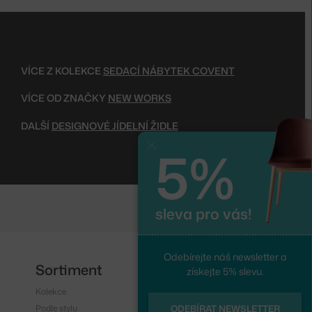
VÍCE Z KOLEKCE
SEDACÍ NÁBYTEK COVENT
VÍCE OD ZNAČKY
NEW WORKS
DALŠÍ
DESIGNOVÉ JÍDELNÍ ŽIDLE
5%
Zavřít
sleva pro vás!
Odebírejte náš newsletter a
Sortiment
Sledujte nás
získejte 5% slevu.
Kolekce
Instagram
Podle stylu
Facebook
ODEBÍRAT NEWSLETTER