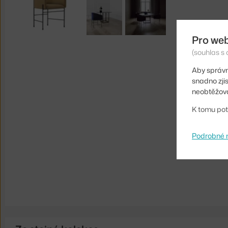
Pro we
(souhlas s 
Aby správn
snadno zji
neobtěžova
K tomu pot
Podrobné 