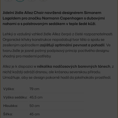
Jídelní židle Allez Chair navržená designérem Simonem
Lagaldem pro značku Normann Copenhagen s dubovými
nohami a s polstrovaným sedákem v teple šedé kůži.
Lehký a vzdušný vzhled židle Allez čerpá z čisté rozpoznatelnosti.
Organické křivky konstrukce napodobují tvar těla a spolu se
zesíleným opěradlem
zajišťují optimální pevnost a pohodlí
. Ve
tvaru židle je jasně patrný podpisový princip poctivého designu
vhodný pro moderní potřeby.
Allez je k dispozici
v několika nadčasových barevných tónech
, z
nichž každý odráží drsnou, ale krásnou severskou přírodu.
Umožňuje, aby se design pokorně hodil do jakéhokoliv prostředí.
Výška:
79 cm
Výška sedáku:
45,5 cm
Hloubka:
50 cm
Šířka:
45 cm