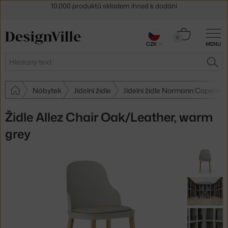
Sleva 5 % pro odběratele
newsletteru
30 dní na vrácení zboží
Košík
0
CZK
MENU
0 Kč
Hledat
HLE
Nábytek
Jídelní židle
Jídelní židle Normann Copenha
Židle Allez Chair Oak/Leather, warm
grey