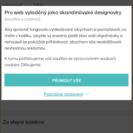
Hmotnost:
3,8 kg
Pro web vyladěný jako skandinávské designovky
Područky:
bez područek
(souhlas s cookies)
Barva:
světle šedá
Aby správně fungovalo vyhledávání, abychom si pamatovali, co
Materiál:
polypropylen, dubové dřevo, kůže
máte v košíku, abyste vy snadno zjistili stav vaší objednávky a
nemuseli se pokaždé přihlašovat, abychom vás neobtěžovali
Sedák:
čalouněný, plast
nevhodnou reklamou.
Podnož:
dřevo
K tomu potřebujeme váš souhlas se zpracováním souborů
Kód produktu
NCP-304085
cookies. Děkujeme.
EAN
5712396077058
PŘIJMOUT VŠE
Ste zo Slovenska? Prejdite na
Allez Chair Oak/Leather, warm grey
Shopping from the EU? Switch to
Allez Chair Oak, warm grey
Podrobné nastavení
leather
Ze stejné kolekce