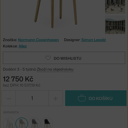
Značka:
Normann Copenhagen
Designer:
Simon Legald
Kolekce:
Allez
DO WISHLISTU
Dodání: 3 - 5 týdnů
Zboží na objednávku
12 750 Kč
bez DPH: 10 537,19 Kč
−
+
DO KOŠÍKU
VARIANTA