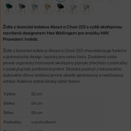
Židle z ikonické kolekce About a Chair 222 s vyšší skořepinou
navržená designerem Hee Wellingem pro značku HAY.
Provedení: hnědá.
Židle z ikonické kolekce About a Chair 222 charakterizuje funkční
a jednoduchý design, typický pro celou řadu. Zaoblená záda
pevné organicky tvarované skořepiny plynule přechází v područky
a poskytují tak perfektní komfort. Stabilní podnož z lakovaného
dubového dřeva dodává jemné siluetě sjednocený a nadčasový
vzhled. Kolekce nabízí široký výběr barev.
Výška:
82 cm
Délka:
54 cm
Šířka:
59 cm
Područky:
s područkami