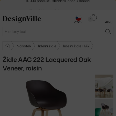
Sleva 5 % pro odběratele
newsletteru
30 dní na vrácení zboží
Košík
0
CZK
MENU
0 Kč
Hledat
HLE
Nábytek
Jídelní židle
Jídelní židle HAY
Židle AAC 222 Lacquered Oak
Veneer, raisin