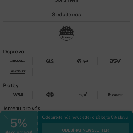
Sledujte nás
Doprava
Platby
Jsme tu pro vás
5%
Odebírejte náš newsletter a získejte 5% slevu.
Zavřít
UX design
a
e-shop na míru
od
ODEBÍRAT NEWSLETTER
sleva pro vás!