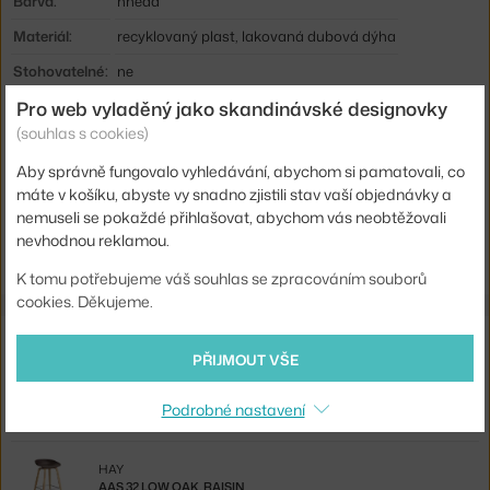
Barva:
hnědá
Materiál:
recyklovaný plast, lakovaná dubová dýha
Stohovatelné:
ne
Pro web vyladěný jako skandinávské designovky
Sedák:
plast
(souhlas s cookies)
Podnož:
dřevo
Aby správně fungovalo vyhledávání, abychom si pamatovali, co
Kód produktu
HAY-AC106-D132-AA51-01UF
máte v košíku, abyste vy snadno zjistili stav vaší objednávky a
nemuseli se pokaždé přihlašovat, abychom vás neobtěžovali
Ste zo Slovenska? Prejdite na
Stolička AAC 222 Oak, raisin
nevhodnou reklamou.
Shopping from the EU? Switch to
AAC 222 Chair Oak, raisin
K tomu potřebujeme váš souhlas se zpracováním souborů
cookies. Děkujeme.
Související produkty
PŘIJMOUT VŠE
HAY
AAS 32 HIGH OAK, RAISIN
Podrobné nastavení
7 725 Kč
HAY
AAS 32 LOW OAK, RAISIN