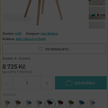
Značka:
HAY
Designer:
Hee Welling
Kolekce:
AAC (About a Chair)
DO WISHLISTU
Dodání: 4 - 6 týdnů
8 725 Kč
bez DPH: 7 210,74 Kč
−
+
DO KOŠÍKU
VARIANTA