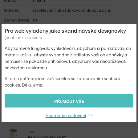
Barva:
hnědá
Materiál:
recyklovaný plast, lakovaná dubová dýha
Stohovatelné:
ne
Pro web vyladěný jako skandinávské designovky
Sedák:
plast
(souhlas s cookies)
Podnož:
dřevo
Aby správně fungovalo vyhledávání, abychom si pamatovali, co
Kód produktu
HAY-AC106-D129-AA51-01UF
máte v košíku, abyste vy snadno zjistili stav vaší objednávky a
nemuseli se pokaždé přihlašovat, abychom vás neobtěžovali
Ste zo Slovenska? Prejdite na
Stolička AAC 222 Oak, clay
nevhodnou reklamou.
Shopping from the EU? Switch to
AAC 222 Chair Oak, clay
K tomu potřebujeme váš souhlas se zpracováním souborů
cookies. Děkujeme.
Související produkty
PŘIJMOUT VŠE
HAY
AAS 32 HIGH OAK, CLAY
Podrobné nastavení
7 725 Kč
HAY
AAS 32 LOW OAK, CLAY