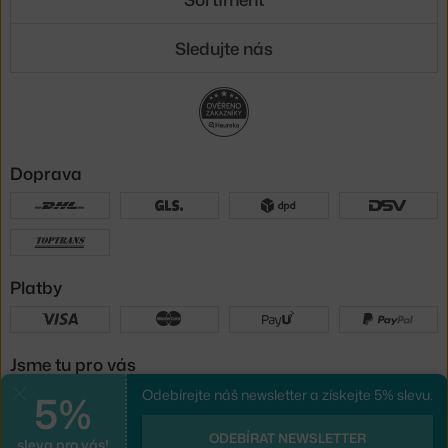
Sledujte nás
Doprava
Platby
Jsme tu pro vás
5%
Odebírejte náš newsletter a získejte 5% slevu.
Zavřít
UX design
a
e-shop na míru
od
ODEBÍRAT NEWSLETTER
sleva pro vás!