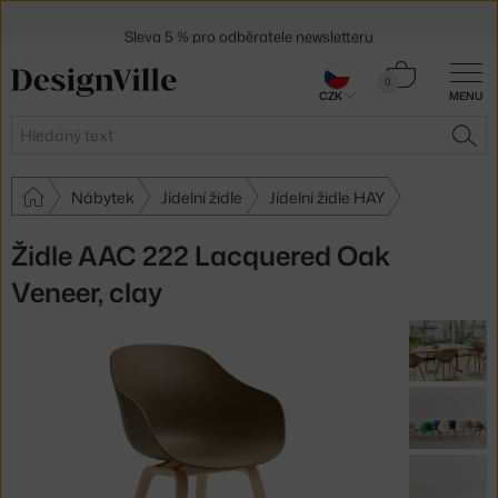
Sleva 5 % pro odběratele
newsletteru
30 dní na vrácení zboží
Košík
0
CZK
MENU
0 Kč
Hledat
HLE
Nábytek
Jídelní židle
Jídelní židle HAY
Židle AAC 222 Lacquered Oak
Veneer, clay