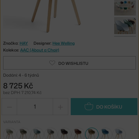
Značka:
HAY
Designer:
Hee Welling
Kolekce:
AAC (About a Chair)
DO WISHLISTU
Dodání: 4 - 6 týdnů
8 725 Kč
bez DPH: 7 210,74 Kč
−
+
DO KOŠÍKU
VARIANTA