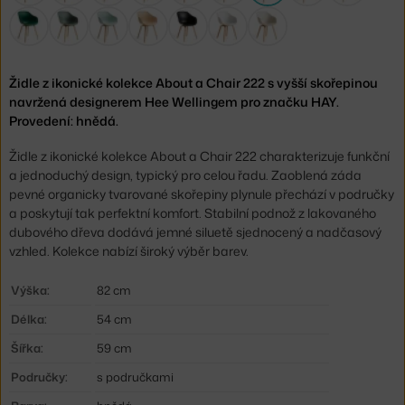
Židle z ikonické kolekce About a Chair 222 s vyšší skořepinou
navržená designerem Hee Wellingem pro značku HAY.
Provedení: hnědá.
Židle z ikonické kolekce About a Chair 222 charakterizuje funkční
a jednoduchý design, typický pro celou řadu. Zaoblená záda
pevné organicky tvarované skořepiny plynule přechází v područky
a poskytují tak perfektní komfort. Stabilní podnož z lakovaného
dubového dřeva dodává jemné siluetě sjednocený a nadčasový
vzhled. Kolekce nabízí široký výběr barev.
Výška:
82 cm
Délka:
54 cm
Šířka:
59 cm
Područky:
s područkami