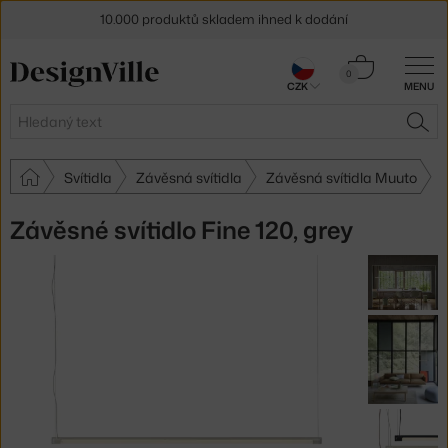
10.000 produktů skladem ihned k dodání
Sleva 5 % pro odběratele
newsletteru
Košík
0
CZK
MENU
0 Kč
30 dní na vrácení zboží
Hledat
HLE
Svítidla
Závěsná svítidla
Závěsná svítidla Muuto
Závěsné svítidlo Fine 120, grey