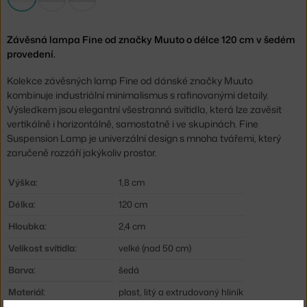
Závěsná lampa Fine od značky Muuto o délce 120 cm v šedém
provedení.
Kolekce závěsných lamp Fine od dánské značky Muuto
kombinuje industriální minimalismus s rafinovanými detaily.
Výsledkem jsou elegantní všestranná svítidla, která lze zavěsit
vertikálně i horizontálně, samostatně i ve skupinách. Fine
Suspension Lamp je univerzální design s mnoha tvářemi, který
zaručeně rozzáří jakýkoliv prostor.
Výška:
1,8 cm
Délka:
120 cm
Hloubka:
2,4 cm
Velikost svítidla:
velké (nad 50 cm)
Barva:
šedá
Materiál:
plast, litý a extrudovaný hliník