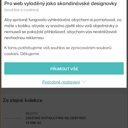
Pro web vyladěný jako skandinávské designovky
Délka kabelu:
4 m
(souhlas s cookies)
Krytí:
IP20
Aby správně fungovalo vyhledávání, abychom si pamatovali, co
Obsahuje stropní krytku:
ano
máte v košíku, abyste vy snadno zjistili stav vaší objednávky a
Patice / zdroj:
vestavěný LED zdroj
nemuseli se pokaždé přihlašovat, abychom vás neobtěžovali
nevhodnou reklamou.
Stmívatelné:
ano
K tomu potřebujeme váš souhlas se zpracováním souborů
Kód produktu
MUU-FNSUS12002
cookies. Děkujeme.
EAN
5713295831093
PŘIJMOUT VŠE
Ste zo Slovenska? Prejdite na
Závesné svietidlo Fine 120, grey
Shopping from the EU? Switch to
Fine Suspension Lamp 120, grey
Podrobné nastavení
Ze stejné kolekce
MUUTO
ZÁVĚSNÉ SVÍTIDLO FINE 120, DEEP RED
13 556 Kč