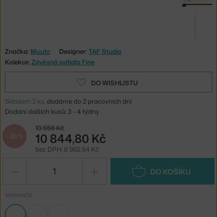
Značka:
Muuto
Designer:
TAF Studio
Kolekce:
Závěsná svítidla Fine
DO WISHLISTU
Skladem 2 ks
, dodáme do 2 pracovních dní
Dodání dalších kusů: 3 - 4 týdny
13 556 Kč
10 844,80 Kč
−20 %
bez DPH: 8 962,64 Kč
−
+
DO KOŠÍKU
VARIANTA